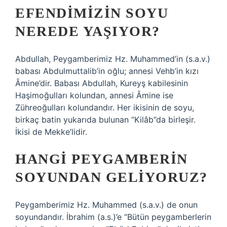
EFENDIMIZIN SOYU
NEREDE YAŞIYOR?
Abdullah, Peygamberimiz Hz. Muhammed’in (s.a.v.)
babası Abdulmuttalib’in oğlu; annesi Vehb’in kızı
Âmine’dir. Babası Abdullah, Kureyş kabilesinin
Haşimoğulları kolundan, annesi Âmine ise
Zühreoğulları kolundandır. Her ikisinin de soyu,
birkaç batin yukarıda bulunan “Kilâb”da birleşir.
İkisi de Mekke’lidir.
HANGI PEYGAMBERIN
SOYUNDAN GELIYORUZ?
Peygamberimiz Hz. Muhammed (s.a.v.) de onun
soyundandır. İbrahim (a.s.)’e “Bütün peygamberlerin