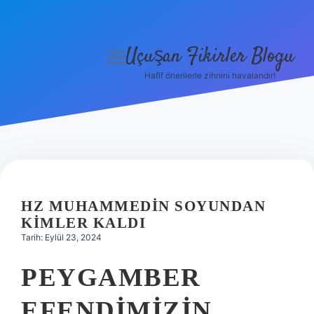
Uçuşan Fikirler Blogu
menüyü
aç
Hafif önerilerle zihnini havalandır!
Anasayfa
Gizlilik Politikası
Yasal Uyarı
Hakkımızda
HZ MUHAMMEDIN SOYUNDAN
KIMLER KALDI
Tarih: Eylül 23, 2024
PEYGAMBER
EFENDIMIZIN