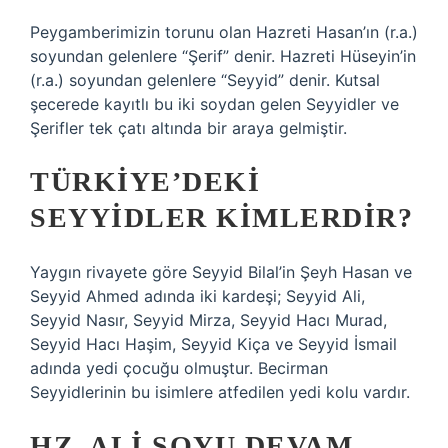
Peygamberimizin torunu olan Hazreti Hasan’ın (r.a.)
soyundan gelenlere “Şerif” denir. Hazreti Hüseyin’in
(r.a.) soyundan gelenlere “Seyyid” denir. Kutsal
şecerede kayıtlı bu iki soydan gelen Seyyidler ve
Şerifler tek çatı altında bir araya gelmiştir.
TÜRKIYE’DEKI
SEYYIDLER KIMLERDIR?
Yaygın rivayete göre Seyyid Bilal’in Şeyh Hasan ve
Seyyid Ahmed adında iki kardeşi; Seyyid Ali,
Seyyid Nasır, Seyyid Mirza, Seyyid Hacı Murad,
Seyyid Hacı Haşim, Seyyid Kiça ve Seyyid İsmail
adında yedi çocuğu olmuştur. Becirman
Seyyidlerinin bu isimlere atfedilen yedi kolu vardır.
HZ. ALI SOYU DEVAM