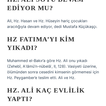
EDIYOR MU?
Ali, Hz. Hasan ve Hz. Hüseyin hariç çocukları
aracılığıyla devam ediyor, dedi Mustafa Küçükaşçı.
HZ FATIMA’YI KIM
YIKADI?
Muhammed el-Bakır’a göre Hz. Ali onu yıkadı
(Zehebî, Aʿlâmü’n-nübelâʾ, II, 128). Vasiyeti üzerine,
ölümünden sonra cesedini kimsenin görmemesi için
Hz. Peygamber’e teslim etti. Ali ve Hz.
HZ. ALI KAÇ EVLILIK
YAPTI?