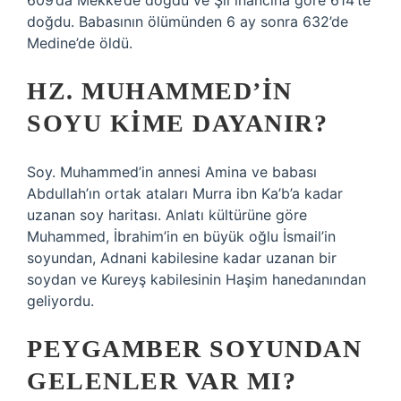
609’da Mekke’de doğdu ve Şii inancına göre 614’te
doğdu. Babasının ölümünden 6 ay sonra 632’de
Medine’de öldü.
HZ. MUHAMMED’IN
SOYU KIME DAYANIR?
Soy. Muhammed’in annesi Amina ve babası
Abdullah’ın ortak ataları Murra ibn Ka’b’a kadar
uzanan soy haritası. Anlatı kültürüne göre
Muhammed, İbrahim’in en büyük oğlu İsmail’in
soyundan, Adnani kabilesine kadar uzanan bir
soydan ve Kureyş kabilesinin Haşim hanedanından
geliyordu.
PEYGAMBER SOYUNDAN
GELENLER VAR MI?