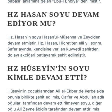
babası” anlamına gelen “Ebü-l Enbiya” denilmiştir.
HZ HASAN SOYU DEVAM
EDIYOR MU?
Hz. Hasan’ın soyu Hasan’ul-Müsenna ve Zeyd’den
devam etmiştir. Hz. Hasan, Hicret’ten elli yıl sonra,
Safer ayında, kendisine verilen kuvvetli zehirden
dolayı akciğeri patlayarak şehit edilmiştir.
HZ HÜSEYIN’IN SOYU
KIMLE DEVAM ETTI?
Hüseyin’in çocuklarından Ali el-Ekber de Kerbela’da
onunla birlikte şehit edilmiş, Ca’fer ve Abdullah adlı
oğulları tarafından devam ettirilmeyen soyu, diğer
oğlu Ali Zeynelâbidîn tarafından devam ettirilmiş