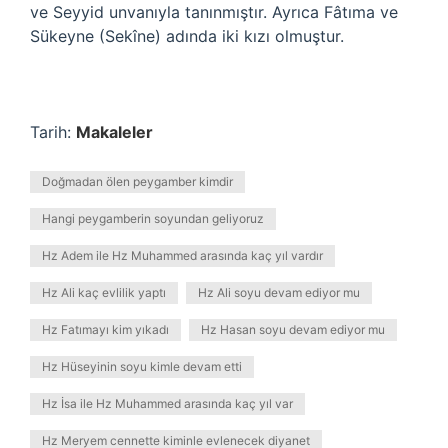
ve Seyyid unvanıyla tanınmıştır. Ayrıca Fâtıma ve
Sükeyne (Sekîne) adında iki kızı olmuştur.
Tarih:
Makaleler
Doğmadan ölen peygamber kimdir
Hangi peygamberin soyundan geliyoruz
Hz Adem ile Hz Muhammed arasında kaç yıl vardır
Hz Ali kaç evlilik yaptı
Hz Ali soyu devam ediyor mu
Hz Fatımayı kim yıkadı
Hz Hasan soyu devam ediyor mu
Hz Hüseyinin soyu kimle devam etti
Hz İsa ile Hz Muhammed arasında kaç yıl var
Hz Meryem cennette kiminle evlenecek diyanet