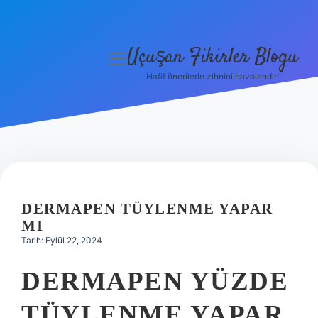
Uçuşan Fikirler Blogu
menüyü
aç
Hafif önerilerle zihnini havalandır!
Anasayfa
Gizlilik Politikası
Yasal Uyarı
Hakkımızda
DERMAPEN TÜYLENME YAPAR
MI
Tarih: Eylül 22, 2024
DERMAPEN YÜZDE
TÜYLENME YAPAR