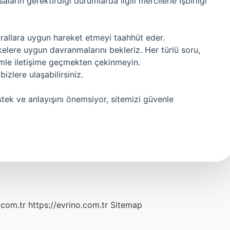
arın gerektirdiği durumlarda ilgili mercilerle işbirliği
urallara uygun hareket etmeyi taahhüt eder.
lkelere uygun davranmalarını bekleriz. Her türlü soru,
zimle iletişime geçmekten çekinmeyin.
izlere ulaşabilirsiniz.
stek ve anlayışını önemsiyor, sitemizi güvenle
.com.tr
https://evrino.com.tr
Sitemap