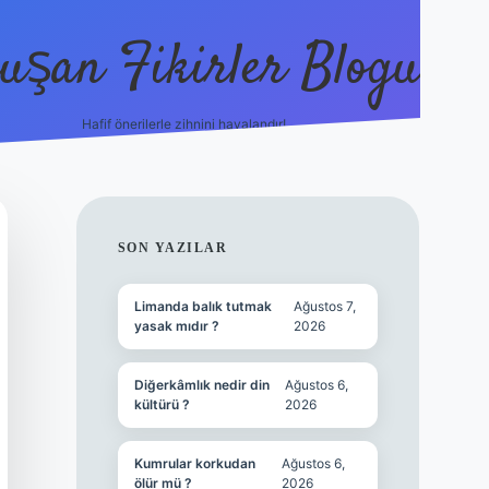
uşan Fikirler Blogu
Hafif önerilerle zihnini havalandır!
hiltonbet güncel gir
SIDEBAR
SON YAZILAR
Limanda balık tutmak
Ağustos 7,
yasak mıdır ?
2026
Diğerkâmlık nedir din
Ağustos 6,
kültürü ?
2026
Kumrular korkudan
Ağustos 6,
ölür mü ?
2026