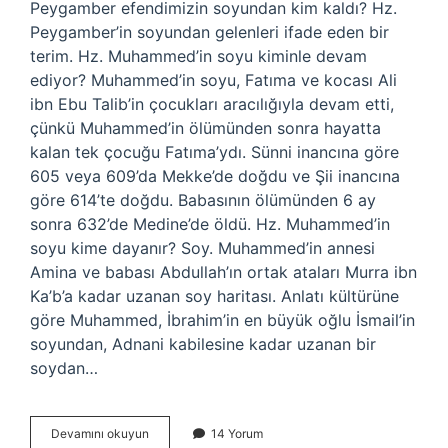
Peygamber efendimizin soyundan kim kaldı? Hz.
Peygamber’in soyundan gelenleri ifade eden bir
terim. Hz. Muhammed’in soyu kiminle devam
ediyor? Muhammed’in soyu, Fatıma ve kocası Ali
ibn Ebu Talib’in çocukları aracılığıyla devam etti,
çünkü Muhammed’in ölümünden sonra hayatta
kalan tek çocuğu Fatıma’ydı. Sünni inancına göre
605 veya 609’da Mekke’de doğdu ve Şii inancına
göre 614’te doğdu. Babasının ölümünden 6 ay
sonra 632’de Medine’de öldü. Hz. Muhammed’in
soyu kime dayanır? Soy. Muhammed’in annesi
Amina ve babası Abdullah’ın ortak ataları Murra ibn
Ka’b’a kadar uzanan soy haritası. Anlatı kültürüne
göre Muhammed, İbrahim’in en büyük oğlu İsmail’in
soyundan, Adnani kabilesine kadar uzanan bir
soydan…
Hz
Devamını okuyun
14 Yorum