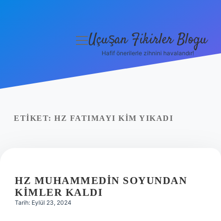
Uçuşan Fikirler Blogu
menüyü
aç
Hafif önerilerle zihnini havalandır!
Anasayfa
Gizlilik Politikası
Yasal Uyarı
ETIKET:
HZ FATIMAYI KIM YIKADI
Hakkımızda
HZ MUHAMMEDIN SOYUNDAN
KIMLER KALDI
Tarih: Eylül 23, 2024