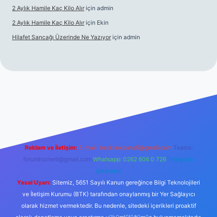
2 Aylık Hamile Kaç Kilo Alır
için
admin
2 Aylık Hamile Kaç Kilo Alır
için
Ekin
Hilafet Sancağı Üzerinde Ne Yazıyor
için
admin
cel giriş
https://tulipbett.net/
Reklam ve İletişim:
E-mail:
backlinkpaneli@gmail.com
Teams:
forumhizmeti@gmail.com
Whatsapp: 0262 606 0 726
Telegram:
@karabul
Yasal Uyarı:
Sitemiz, 5651 Sayılı Kanun gereğince Bilgi Teknolojileri
ve İletişim Kurumu (BTK) tarafından onaylanmış bir Yer Sağlayıcı
olarak hizmet vermektedir. Bu nedenle, sitedeki içerikleri proaktif