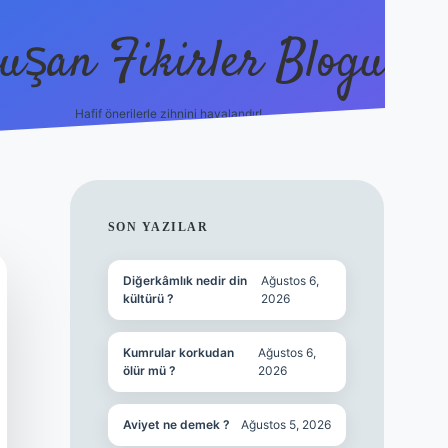
uşan Fikirler Blogu
Hafif önerilerle zihnini havalandır!
hiltonbet güncel giriş
h
SIDEBAR
SON YAZILAR
Diğerkâmlık nedir din
Ağustos 6,
kültürü ?
2026
Kumrular korkudan
Ağustos 6,
ölür mü ?
2026
Aviyet ne demek ?
Ağustos 5, 2026