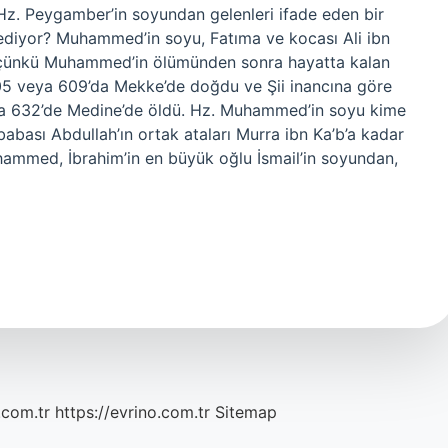
z. Peygamber’in soyundan gelenleri ifade eden bir
diyor? Muhammed’in soyu, Fatıma ve kocası Ali ibn
ti, çünkü Muhammed’in ölümünden sonra hayatta kalan
05 veya 609’da Mekke’de doğdu ve Şii inancına göre
ra 632’de Medine’de öldü. Hz. Muhammed’in soyu kime
bası Abdullah’ın ortak ataları Murra ibn Ka’b’a kadar
hammed, İbrahim’in en büyük oğlu İsmail’in soyundan,
.com.tr
https://evrino.com.tr
Sitemap