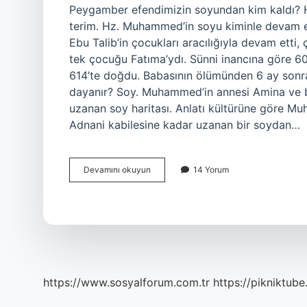
Peygamber efendimizin soyundan kim kaldı? H
terim. Hz. Muhammed’in soyu kiminle devam e
Ebu Talib’in çocukları aracılığıyla devam et
tek çocuğu Fatıma’ydı. Sünni inancına göre 6
614’te doğdu. Babasının ölümünden 6 ay son
dayanır? Soy. Muhammed’in annesi Amina ve ba
uzanan soy haritası. Anlatı kültürüne göre Mu
Adnani kabilesine kadar uzanan bir soydan…
Hz
Devamını okuyun
14 Yorum
Muhammedin
Soyundan
Kimler
Kaldı
https://www.sosyalforum.com.tr
https://pikniktube