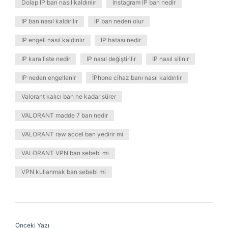
Dolap IP ban nasıl kaldırılır
Instagram IP ban nedir
IP ban nasıl kaldırılır
IP ban neden olur
IP engeli nasıl kaldırılır
IP hatası nedir
IP kara liste nedir
IP nasıl değiştirilir
IP nasıl silinir
IP neden engellenir
İPhone cihaz banı nasıl kaldırılır
Valorant kalıcı ban ne kadar sürer
VALORANT madde 7 ban nedir
VALORANT raw accel ban yedirir mi
VALORANT VPN ban sebebi mi
VPN kullanmak ban sebebi mi
Önceki Yazı