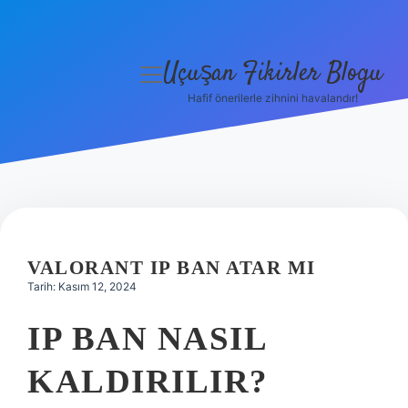
Uçuşan Fikirler Blogu
menüyü
aç
Hafif önerilerle zihnini havalandır!
Anasayfa
Gizlilik Politikası
Yasal Uyarı
Hakkımızda
VALORANT IP BAN ATAR MI
Tarih: Kasım 12, 2024
IP BAN NASIL
KALDIRILIR?