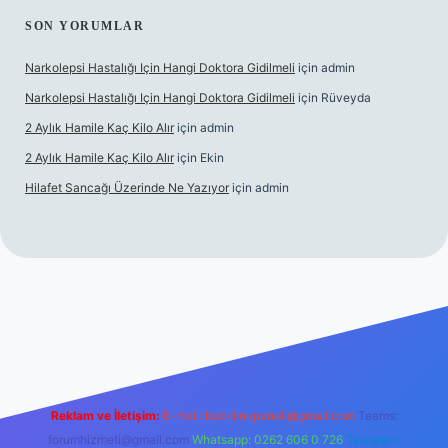
SON YORUMLAR
Narkolepsi Hastalığı Için Hangi Doktora Gidilmeli
için
admin
Narkolepsi Hastalığı Için Hangi Doktora Gidilmeli
için
Rüveyda
2 Aylık Hamile Kaç Kilo Alır
için
admin
2 Aylık Hamile Kaç Kilo Alır
için
Ekin
Hilafet Sancağı Üzerinde Ne Yazıyor
için
admin
ps://tulipbett.net/
Reklam ve İletişim:
E-mail:
backlinkpaneli@gmail.com
Teams:
forumhizmeti@gmail.com
Whatsapp: 0262 606 0 726
Telegram: