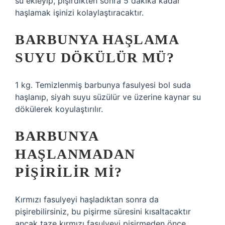
su ekleyip, pişirdikten sonra 5 dakika kadar
haşlamak işinizi kolaylaştıracaktır.
BARBUNYA HAŞLAMA
SUYU DÖKÜLÜR MÜ?
1 kg. Temizlenmiş barbunya fasulyesi bol suda
haşlanıp, siyah suyu süzülür ve üzerine kaynar su
dökülerek koyulaştırılır.
BARBUNYA
HAŞLANMADAN
PIŞIRILIR MI?
Kırmızı fasulyeyi haşladıktan sonra da
pişirebilirsiniz, bu pişirme süresini kısaltacaktır
ancak taze kırmızı fasulyeyi pişirmeden önce