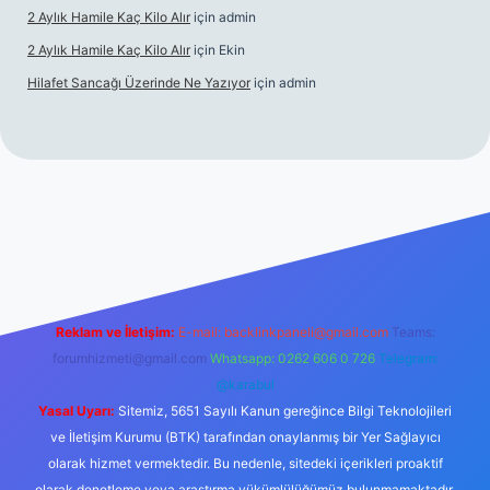
2 Aylık Hamile Kaç Kilo Alır
için
admin
2 Aylık Hamile Kaç Kilo Alır
için
Ekin
Hilafet Sancağı Üzerinde Ne Yazıyor
için
admin
ps://tulipbett.net/
Reklam ve İletişim:
E-mail:
backlinkpaneli@gmail.com
Teams:
forumhizmeti@gmail.com
Whatsapp: 0262 606 0 726
Telegram:
@karabul
Yasal Uyarı:
Sitemiz, 5651 Sayılı Kanun gereğince Bilgi Teknolojileri
ve İletişim Kurumu (BTK) tarafından onaylanmış bir Yer Sağlayıcı
olarak hizmet vermektedir. Bu nedenle, sitedeki içerikleri proaktif
olarak denetleme veya araştırma yükümlülüğümüz bulunmamaktadır.