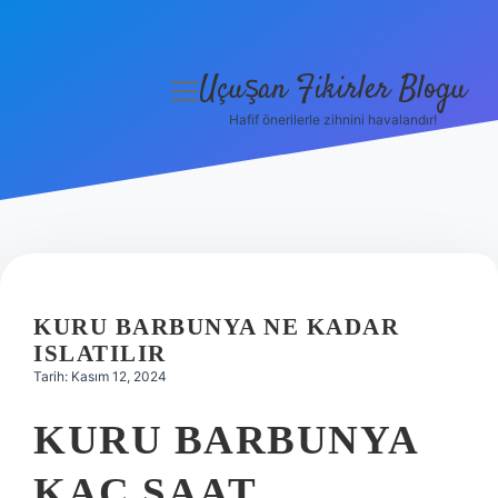
Uçuşan Fikirler Blogu
menüyü
aç
Hafif önerilerle zihnini havalandır!
Anasayfa
Gizlilik Politikası
Yasal Uyarı
Hakkımızda
KURU BARBUNYA NE KADAR
ISLATILIR
Tarih: Kasım 12, 2024
KURU BARBUNYA
KAÇ SAAT