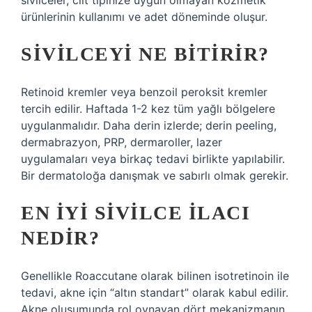
sivilceler, cilt tipinize uygun olmayan kozmetik
ürünlerinin kullanımı ve adet döneminde oluşur.
SIVILCEYI NE BITIRIR?
Retinoid kremler veya benzoil peroksit kremler
tercih edilir. Haftada 1-2 kez tüm yağlı bölgelere
uygulanmalıdır. Daha derin izlerde; derin peeling,
dermabrazyon, PRP, dermaroller, lazer
uygulamaları veya birkaç tedavi birlikte yapılabilir.
Bir dermatoloğa danışmak ve sabırlı olmak gerekir.
EN IYI SIVILCE ILACI
NEDIR?
Genellikle Roaccutane olarak bilinen isotretinoin ile
tedavi, akne için “altın standart” olarak kabul edilir.
Akne oluşumunda rol oynayan dört mekanizmanın