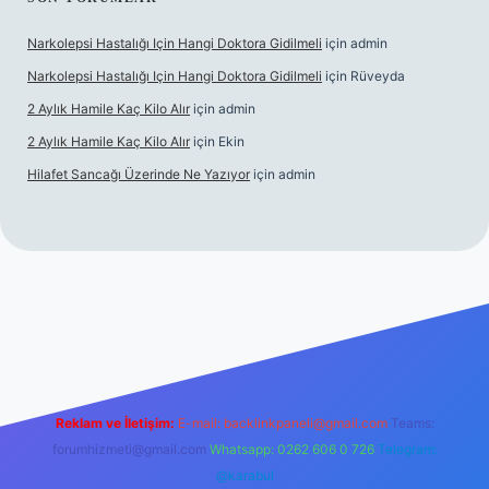
Narkolepsi Hastalığı Için Hangi Doktora Gidilmeli
için
admin
Narkolepsi Hastalığı Için Hangi Doktora Gidilmeli
için
Rüveyda
2 Aylık Hamile Kaç Kilo Alır
için
admin
2 Aylık Hamile Kaç Kilo Alır
için
Ekin
Hilafet Sancağı Üzerinde Ne Yazıyor
için
admin
s://tulipbett.net/
Reklam ve İletişim:
E-mail:
backlinkpaneli@gmail.com
Teams:
forumhizmeti@gmail.com
Whatsapp: 0262 606 0 726
Telegram:
@karabul