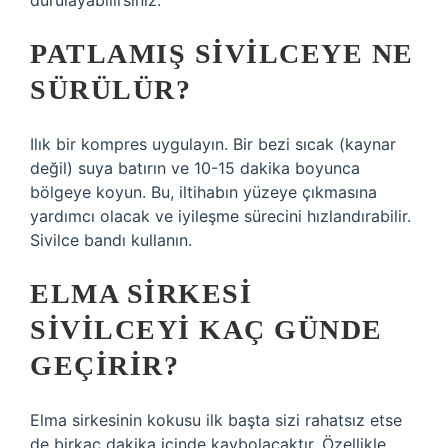
durulayabilirsiniz.
PATLAMIŞ SIVILCEYE NE
SÜRÜLÜR?
Ilık bir kompres uygulayın. Bir bezi sıcak (kaynar
değil) suya batırın ve 10-15 dakika boyunca
bölgeye koyun. Bu, iltihabın yüzeye çıkmasına
yardımcı olacak ve iyileşme sürecini hızlandırabilir.
Sivilce bandı kullanın.
ELMA SIRKESI
SIVILCEYI KAÇ GÜNDE
GEÇIRIR?
Elma sirkesinin kokusu ilk başta sizi rahatsız etse
de birkaç dakika içinde kaybolacaktır. Özellikle