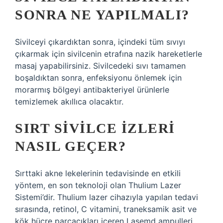
SONRA NE YAPILMALI?
Sivilceyi çıkardıktan sonra, içindeki tüm sıvıyı
çıkarmak için sivilcenin etrafına nazik hareketlerle
masaj yapabilirsiniz. Sivilcedeki sıvı tamamen
boşaldıktan sonra, enfeksiyonu önlemek için
morarmış bölgeyi antibakteriyel ürünlerle
temizlemek akıllıca olacaktır.
SIRT SIVILCE IZLERI
NASIL GEÇER?
Sırttaki akne lekelerinin tedavisinde en etkili
yöntem, en son teknoloji olan Thulium Lazer
Sistemi’dir. Thulium lazer cihazıyla yapılan tedavi
sırasında, retinol, C vitamini, traneksamik asit ve
kök hücre parçacıkları içeren Lasemd ampulleri,