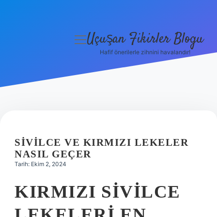
Uçuşan Fikirler Blogu
menüyü
aç
Hafif önerilerle zihnini havalandır!
Anasayfa
Gizlilik Politikası
Yasal Uyarı
Hakkımızda
SIVILCE VE KIRMIZI LEKELER
NASIL GEÇER
Tarih: Ekim 2, 2024
KIRMIZI SIVILCE
LEKELERI EN