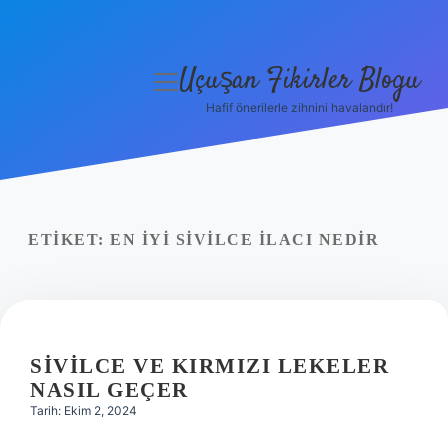
Uçuşan Fikirler Blogu
menüyü
aç
Hafif önerilerle zihnini havalandır!
Anasayfa
Gizlilik Politikası
Yasal Uyarı
ETIKET:
EN IYI SIVILCE ILACI NEDIR
Hakkımızda
SIVILCE VE KIRMIZI LEKELER
NASIL GEÇER
Tarih: Ekim 2, 2024