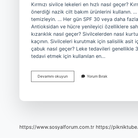
Kırmızı sivilce lekeleri en hızlı nasıl geçer?
önerdiği nazik cilt bakım ürünlerini kullanın. … 
temizleyin. … Her gün SPF 30 veya daha fazla
Antioksidan ve hücre yenileyici özelliklere sa
kızarıklık nasıl geçer? Sivilcelerden nasıl kurt
kaçının. Sivilceleri kurutmak için salisilik asit
çabuk nasıl geçer? Leke tedavileri genellikle 3
tedavi etmek için kullanılan en…
Sivilce
Devamını okuyun
Yorum Bırak
Ve
Kırmızı
Lekeler
Nasıl
Geçer
https://www.sosyalforum.com.tr
https://pikniktube