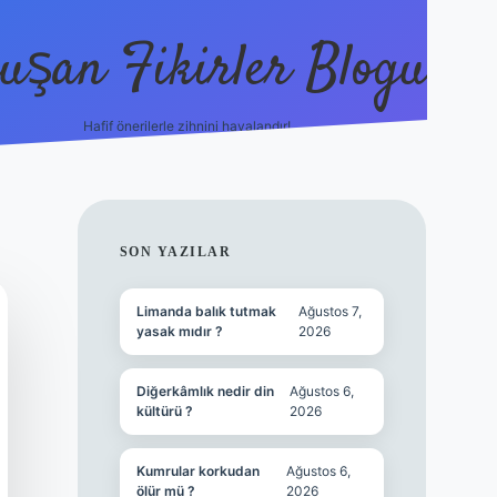
uşan Fikirler Blogu
Hafif önerilerle zihnini havalandır!
hiltonbet güncel giriş
h
SIDEBAR
SON YAZILAR
Limanda balık tutmak
Ağustos 7,
yasak mıdır ?
2026
Diğerkâmlık nedir din
Ağustos 6,
kültürü ?
2026
Kumrular korkudan
Ağustos 6,
ölür mü ?
2026