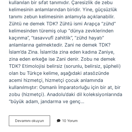
kullanılan bir sıfat tanımıdır. Çaresizlik de zebu
kelimesinin anlamlarından biridir. Yine, güçsüzlük
tanımı zebun kelimesinin anlamıyla açıklanabilir.
Zühtü ne demek TDK? Zühtü ismi Arapça “zühd”
kelimesinden türemiş olup “dünya zevklerinden
kaçınma”, “tasavvufî zahitlik”, “zühd hayatı”
anlamlarına gelmektedir. Zani ne demek TDK?
İslam’da Zina. İslam’da zina eden kadına Zaniye,
zina eden erkeğe ise Zani denir. Zobu ne demek
TDK? Etimolojisi belirsiz (sorunlu, belirsiz, şüpheli)
olan bu Türkçe kelime, aşağıdaki atasözünde
acemi hizmetçi, hizmetçi çocuk anlamında
kullanılmıştır: Osmanlı İmparatorluğu için bir at, bir
zobu (hizmetçi). Anadolu’daki dil koleksiyonlarında
“büyük adam, jandarma ve genç…
Zabun
Devamını okuyun
10 Yorum
Ne
Demek