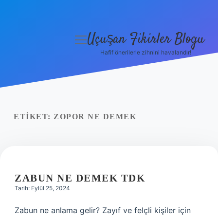
Uçuşan Fikirler Blogu
menüyü
aç
Hafif önerilerle zihnini havalandır!
Anasayfa
Gizlilik Politikası
Yasal Uyarı
ETIKET:
ZOPOR NE DEMEK
Hakkımızda
ZABUN NE DEMEK TDK
Tarih: Eylül 25, 2024
Zabun ne anlama gelir? Zayıf ve felçli kişiler için