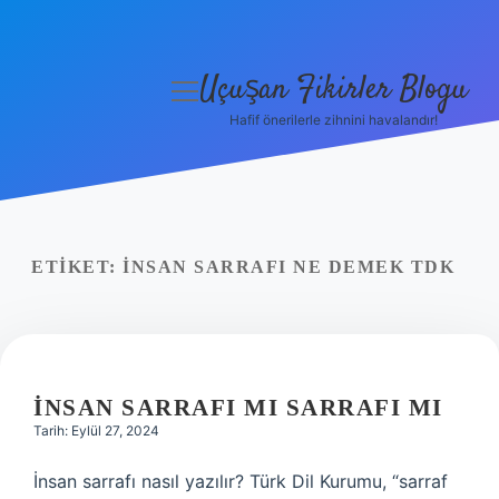
Uçuşan Fikirler Blogu
menüyü
aç
Hafif önerilerle zihnini havalandır!
Anasayfa
Gizlilik Politikası
Yasal Uyarı
ETIKET:
İNSAN SARRAFI NE DEMEK TDK
Hakkımızda
İNSAN SARRAFI MI SARRAFI MI
Tarih: Eylül 27, 2024
İnsan sarrafı nasıl yazılır? Türk Dil Kurumu, “sarraf