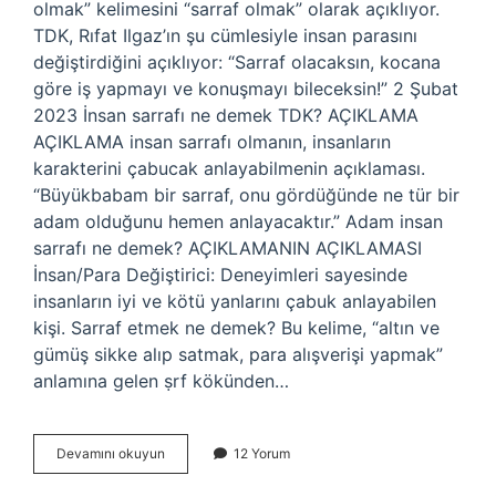
olmak” kelimesini “sarraf olmak” olarak açıklıyor.
TDK, Rıfat Ilgaz’ın şu cümlesiyle insan parasını
değiştirdiğini açıklıyor: “Sarraf olacaksın, kocana
göre iş yapmayı ve konuşmayı bileceksin!” 2 Şubat
2023 İnsan sarrafı ne demek TDK? AÇIKLAMA
AÇIKLAMA insan sarrafı olmanın, insanların
karakterini çabucak anlayabilmenin açıklaması.
“Büyükbabam bir sarraf, onu gördüğünde ne tür bir
adam olduğunu hemen anlayacaktır.” Adam insan
sarrafı ne demek? AÇIKLAMANIN AÇIKLAMASI
İnsan/Para Değiştirici: Deneyimleri sayesinde
insanların iyi ve kötü yanlarını çabuk anlayabilen
kişi. Sarraf etmek ne demek? Bu kelime, “altın ve
gümüş sikke alıp satmak, para alışverişi yapmak”
anlamına gelen ṣrf kökünden…
İNsan
Devamını okuyun
12 Yorum
Sarrafı
Mı