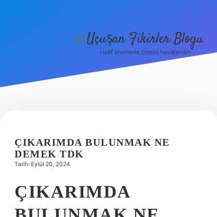
Uçuşan Fikirler Blogu
menüyü
aç
Hafif önerilerle zihnini havalandır!
Anasayfa
Gizlilik Politikası
Yasal Uyarı
Hakkımızda
ÇIKARIMDA BULUNMAK NE
DEMEK TDK
Tarih: Eylül 20, 2024
ÇIKARIMDA
BULUNMAK NE