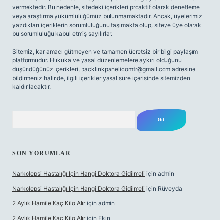
vermektedir. Bu nedenle, sitedeki içerikleri proaktif olarak denetleme
veya araştırma yükümlülüğümüz bulunmamaktadır. Ancak, üyelerimiz
yazdıkları içeriklerin sorumluluğunu taşımakta olup, siteye üye olarak
bu sorumluluğu kabul etmiş sayılırlar.
Sitemiz, kar amacı gütmeyen ve tamamen ücretsiz bir bilgi paylaşım
platformudur. Hukuka ve yasal düzenlemelere aykırı olduğunu
düşündüğünüz içerikleri,
backlinkpanelicomtr@gmail.com
adresine
bildirmeniz halinde, ilgili içerikler yasal süre içerisinde sitemizden
kaldırılacaktır.
Arama
SON YORUMLAR
Narkolepsi Hastalığı Için Hangi Doktora Gidilmeli
için
admin
Narkolepsi Hastalığı Için Hangi Doktora Gidilmeli
için
Rüveyda
2 Aylık Hamile Kaç Kilo Alır
için
admin
2 Aylık Hamile Kaç Kilo Alır
için
Ekin