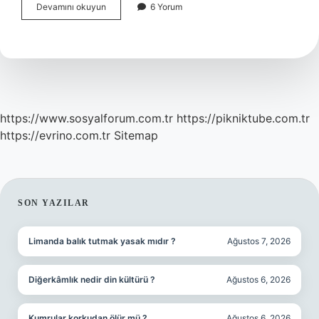
Çıkarımda
Devamını okuyun
6 Yorum
Bulunmak
Ne
Demek
Tdk
https://www.sosyalforum.com.tr
https://pikniktube.com.tr
https://evrino.com.tr
Sitemap
SIDEBAR
SON YAZILAR
Limanda balık tutmak yasak mıdır ?
Ağustos 7, 2026
Diğerkâmlık nedir din kültürü ?
Ağustos 6, 2026
Kumrular korkudan ölür mü ?
Ağustos 6, 2026