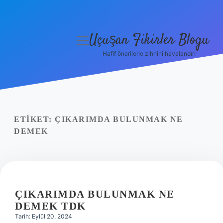
Uçuşan Fikirler Blogu
menüyü
aç
Hafif önerilerle zihnini havalandır!
Anasayfa
Gizlilik Politikası
Yasal Uyarı
ETIKET:
ÇIKARIMDA BULUNMAK NE
DEMEK
Hakkımızda
ÇIKARIMDA BULUNMAK NE
DEMEK TDK
Tarih: Eylül 20, 2024