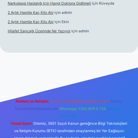
Narkolepsi Hastalığı Için Hangi Doktora Gidilmeli
için
Rüveyda
2 Aylık Hamile Kaç Kilo Alır
için
admin
2 Aylık Hamile Kaç Kilo Alır
için
Ekin
Hilafet Sancağı Üzerinde Ne Yazıyor
için
admin
cel giriş
https://tulipbett.net/
Reklam ve İletişim:
E-mail:
backlinkpaneli@gmail.com
Teams:
forumhizmeti@gmail.com
Whatsapp: 0262 606 0 726
Telegram:
@karabul
Yasal Uyarı:
Sitemiz, 5651 Sayılı Kanun gereğince Bilgi Teknolojileri
ve İletişim Kurumu (BTK) tarafından onaylanmış bir Yer Sağlayıcı