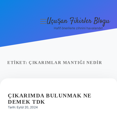
Uçuşan Fikirler Blogu
menüyü
aç
Hafif önerilerle zihnini havalandır!
Anasayfa
Gizlilik Politikası
Yasal Uyarı
ETIKET:
ÇIKARIMLAR MANTIĞI NEDIR
Hakkımızda
ÇIKARIMDA BULUNMAK NE
DEMEK TDK
Tarih: Eylül 20, 2024