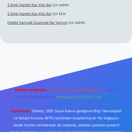
2 Aylık Hamile Kaç Kilo Alır
için
admin
2 Aylık Hamile Kaç Kilo Alır
için
Ekin
Hilafet Sancağı Üzerinde Ne Yazıyor
için
admin
cel giriş
https://tulipbett.net/
Reklam ve İletişim:
E-mail:
backlinkpaneli@gmail.com
Teams:
forumhizmeti@gmail.com
Whatsapp: 0262 606 0 726
Telegram:
@karabul
Yasal Uyarı:
Sitemiz, 5651 Sayılı Kanun gereğince Bilgi Teknolojileri
ve İletişim Kurumu (BTK) tarafından onaylanmış bir Yer Sağlayıcı
olarak hizmet vermektedir. Bu nedenle, sitedeki içerikleri proaktif