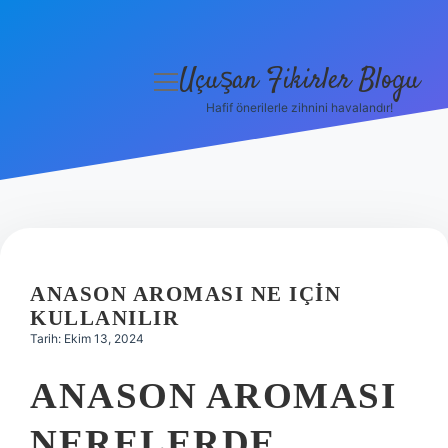
Uçuşan Fikirler Blogu
menüyü
aç
Hafif önerilerle zihnini havalandır!
Anasayfa
Gizlilik Politikası
Yasal Uyarı
Hakkımızda
ANASON AROMASI NE IÇIN
KULLANILIR
Tarih: Ekim 13, 2024
ANASON AROMASI
NERELERDE