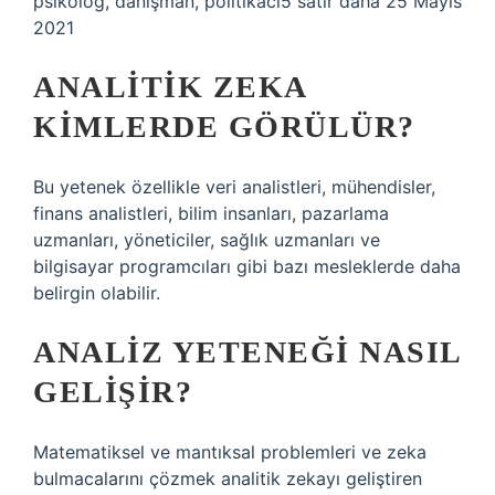
psikolog, danışman, politikacı5 satır daha 25 Mayıs
2021
ANALITIK ZEKA
KIMLERDE GÖRÜLÜR?
Bu yetenek özellikle veri analistleri, mühendisler,
finans analistleri, bilim insanları, pazarlama
uzmanları, yöneticiler, sağlık uzmanları ve
bilgisayar programcıları gibi bazı mesleklerde daha
belirgin olabilir.
ANALIZ YETENEĞI NASIL
GELIŞIR?
Matematiksel ve mantıksal problemleri ve zeka
bulmacalarını çözmek analitik zekayı geliştiren