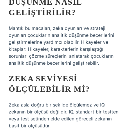
DÜŞÜNME NASIL
GELIŞTIRILIR?
Mantık bulmacaları, zeka oyunları ve strateji
oyunları çocukların analitik düşünme becerilerini
geliştirmelerine yardımcı olabilir. Hikayeler ve
kitaplar: Hikayeler, karakterlerin karşılaştığı
sorunları çözme süreçlerini anlatarak çocukların
analitik düşünme becerilerini geliştirebilir.
ZEKA SEVIYESI
ÖLÇÜLEBILIR MI?
Zeka asla doğru bir şekilde ölçülemez ve IQ
zekanın bir ölçüsü değildir. IQ, standart bir testten
veya test setinden elde edilen göreceli zekanın
basit bir ölçüsüdür.