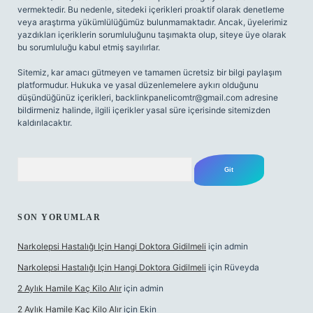
vermektedir. Bu nedenle, sitedeki içerikleri proaktif olarak denetleme
veya araştırma yükümlülüğümüz bulunmamaktadır. Ancak, üyelerimiz
yazdıkları içeriklerin sorumluluğunu taşımakta olup, siteye üye olarak
bu sorumluluğu kabul etmiş sayılırlar.
Sitemiz, kar amacı gütmeyen ve tamamen ücretsiz bir bilgi paylaşım
platformudur. Hukuka ve yasal düzenlemelere aykırı olduğunu
düşündüğünüz içerikleri,
backlinkpanelicomtr@gmail.com
adresine
bildirmeniz halinde, ilgili içerikler yasal süre içerisinde sitemizden
kaldırılacaktır.
Arama
SON YORUMLAR
Narkolepsi Hastalığı Için Hangi Doktora Gidilmeli
için
admin
Narkolepsi Hastalığı Için Hangi Doktora Gidilmeli
için
Rüveyda
2 Aylık Hamile Kaç Kilo Alır
için
admin
2 Aylık Hamile Kaç Kilo Alır
için
Ekin