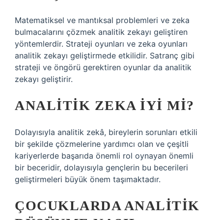
Matematiksel ve mantıksal problemleri ve zeka
bulmacalarını çözmek analitik zekayı geliştiren
yöntemlerdir. Strateji oyunları ve zeka oyunları
analitik zekayı geliştirmede etkilidir. Satranç gibi
strateji ve öngörü gerektiren oyunlar da analitik
zekayı geliştirir.
ANALITIK ZEKA IYI MI?
Dolayısıyla analitik zekâ, bireylerin sorunları etkili
bir şekilde çözmelerine yardımcı olan ve çeşitli
kariyerlerde başarıda önemli rol oynayan önemli
bir beceridir, dolayısıyla gençlerin bu becerileri
geliştirmeleri büyük önem taşımaktadır.
ÇOCUKLARDA ANALITIK