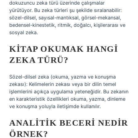
dokuzuncu zeka türü üzerinde çalışmalar
yürütüyor. Bu zeka türleri şu şekilde sıralanabilir:
sözel-dilsel, sayısal-mantıksal, görsel-mekansal,
bedensel-kinestetik, ritmik, doğalcı, kişilerarası ve
sosyal zeka.
KITAP OKUMAK HANGI
ZEKA TÜRÜ?
Sözel-dilsel zeka (okuma, yazma ve konuşma
zekası): Kelimelerin zekası veya bir dilin temel
işlemlerini açıkça uygulama yeteneğidir. Bu zekanın
en karakteristik özellikleri okuma, yazma, dinleme
ve konuşma yoluyla iletişimde kullanılır.
ANALITIK BECERI NEDIR
ÖRNEK?