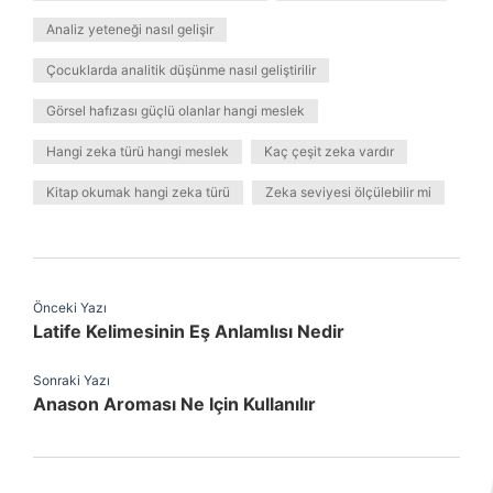
Analiz yeteneği nasıl gelişir
Çocuklarda analitik düşünme nasıl geliştirilir
Görsel hafızası güçlü olanlar hangi meslek
Hangi zeka türü hangi meslek
Kaç çeşit zeka vardır
Kitap okumak hangi zeka türü
Zeka seviyesi ölçülebilir mi
Önceki Yazı
Latife Kelimesinin Eş Anlamlısı Nedir
Sonraki Yazı
Anason Aroması Ne Için Kullanılır