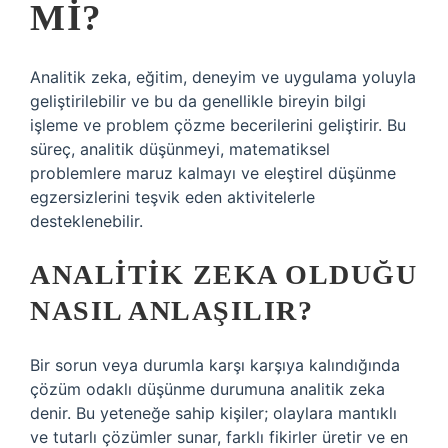
MI?
Analitik zeka, eğitim, deneyim ve uygulama yoluyla
geliştirilebilir ve bu da genellikle bireyin bilgi
işleme ve problem çözme becerilerini geliştirir. Bu
süreç, analitik düşünmeyi, matematiksel
problemlere maruz kalmayı ve eleştirel düşünme
egzersizlerini teşvik eden aktivitelerle
desteklenebilir.
ANALITIK ZEKA OLDUĞU
NASIL ANLAŞILIR?
Bir sorun veya durumla karşı karşıya kalındığında
çözüm odaklı düşünme durumuna analitik zeka
denir. Bu yeteneğe sahip kişiler; olaylara mantıklı
ve tutarlı çözümler sunar, farklı fikirler üretir ve en