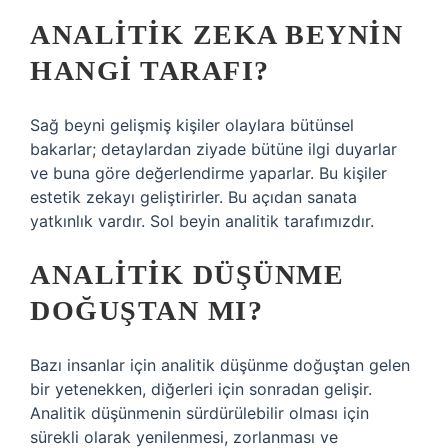
ANALITIK ZEKA BEYNIN
HANGI TARAFI?
Sağ beyni gelişmiş kişiler olaylara bütünsel
bakarlar; detaylardan ziyade bütüne ilgi duyarlar
ve buna göre değerlendirme yaparlar. Bu kişiler
estetik zekayı geliştirirler. Bu açıdan sanata
yatkınlık vardır. Sol beyin analitik tarafımızdır.
ANALITIK DÜŞÜNME
DOĞUŞTAN MI?
Bazı insanlar için analitik düşünme doğuştan gelen
bir yetenekken, diğerleri için sonradan gelişir.
Analitik düşünmenin sürdürülebilir olması için
sürekli olarak yenilenmesi, zorlanması ve