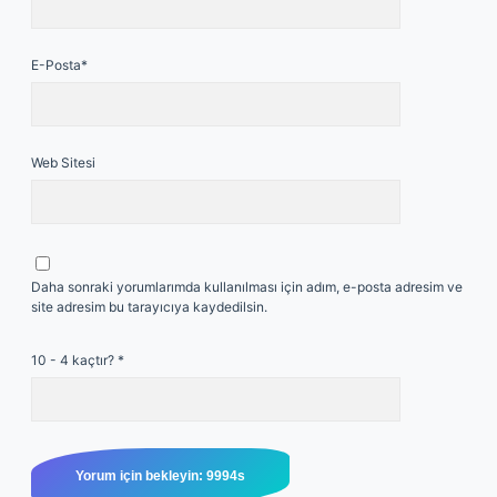
E-Posta*
Web Sitesi
Daha sonraki yorumlarımda kullanılması için adım, e-posta adresim ve
site adresim bu tarayıcıya kaydedilsin.
10 - 4 kaçtır?
*