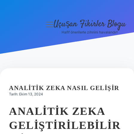
Uçuşan Fikirler Blogu
menüyü
aç
Hafif önerilerle zihnini havalandır!
Anasayfa
Gizlilik Politikası
Yasal Uyarı
Hakkımızda
ANALITIK ZEKA NASIL GELIŞIR
Tarih: Ekim 13, 2024
ANALITIK ZEKA
GELIŞTIRILEBILIR