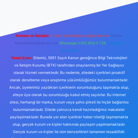
cel giriş
https://tulipbett.net/
Reklam ve İletişim:
E-mail:
backlinkpaneli@gmail.com
Teams:
forumhizmeti@gmail.com
Whatsapp: 0262 606 0 726
Telegram:
@karabul
Yasal Uyarı:
Sitemiz, 5651 Sayılı Kanun gereğince Bilgi Teknolojileri
ve İletişim Kurumu (BTK) tarafından onaylanmış bir Yer Sağlayıcı
olarak hizmet vermektedir. Bu nedenle, sitedeki içerikleri proaktif
olarak denetleme veya araştırma yükümlülüğümüz bulunmamaktadır.
Ancak, üyelerimiz yazdıkları içeriklerin sorumluluğunu taşımakta olup,
siteye üye olarak bu sorumluluğu kabul etmiş sayılırlar. Bu internet
sitesi, herhangi bir marka, kurum veya şahıs şirketi ile hiçbir bağlantısı
bulunmamaktadır. Sitede yalnızca kendi hazırladığımız makaleler
paylaşılmaktadır. Burada yer alan içerikler haber niteliği taşımamakta
olup, gerçek kurum ve kişiler hakkında paylaşım yapılmamaktadır.
Gerçek kurum ve kişiler ile isim benzerlikleri tamamen tesadüfidir.