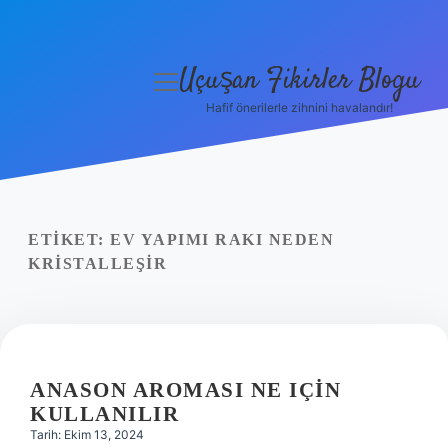
Uçuşan Fikirler Blogu
menüyü
aç
Hafif önerilerle zihnini havalandır!
Anasayfa
Gizlilik Politikası
Yasal Uyarı
ETIKET:
EV YAPIMI RAKI NEDEN
KRISTALLEŞIR
Hakkımızda
ANASON AROMASI NE IÇIN
KULLANILIR
Tarih: Ekim 13, 2024