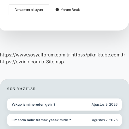
Anason
Devamını okuyun
Yorum Bırak
Aroması
Ne
Için
Kullanılır
https://www.sosyalforum.com.tr
https://pikniktube.com.tr
https://evrino.com.tr
Sitemap
SIDEBAR
SON YAZILAR
Yakup ismi nereden gelir ?
Ağustos 9, 2026
Limanda balık tutmak yasak mıdır ?
Ağustos 7, 2026