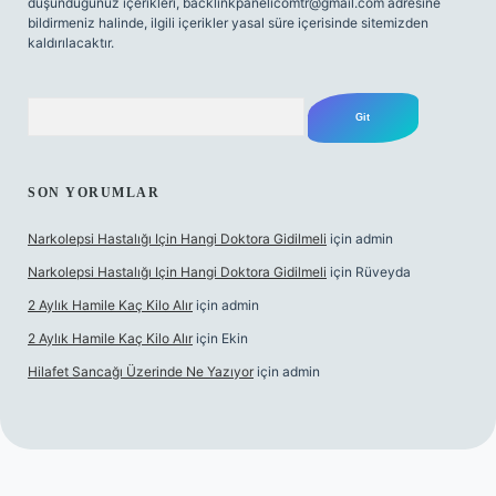
düşündüğünüz içerikleri,
backlinkpanelicomtr@gmail.com
adresine
bildirmeniz halinde, ilgili içerikler yasal süre içerisinde sitemizden
kaldırılacaktır.
Arama
SON YORUMLAR
Narkolepsi Hastalığı Için Hangi Doktora Gidilmeli
için
admin
Narkolepsi Hastalığı Için Hangi Doktora Gidilmeli
için
Rüveyda
2 Aylık Hamile Kaç Kilo Alır
için
admin
2 Aylık Hamile Kaç Kilo Alır
için
Ekin
Hilafet Sancağı Üzerinde Ne Yazıyor
için
admin