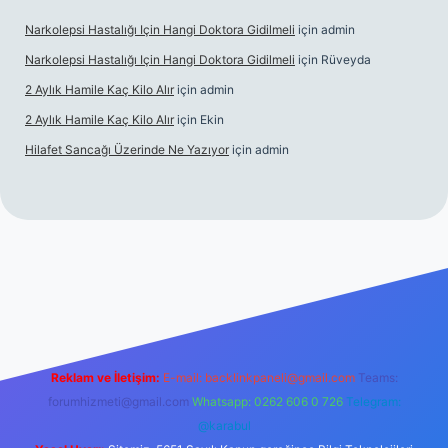
Narkolepsi Hastalığı Için Hangi Doktora Gidilmeli
için
admin
Narkolepsi Hastalığı Için Hangi Doktora Gidilmeli
için
Rüveyda
2 Aylık Hamile Kaç Kilo Alır
için
admin
2 Aylık Hamile Kaç Kilo Alır
için
Ekin
Hilafet Sancağı Üzerinde Ne Yazıyor
için
admin
s://tulipbett.net/
Reklam ve İletişim:
E-mail:
backlinkpaneli@gmail.com
Teams:
forumhizmeti@gmail.com
Whatsapp: 0262 606 0 726
Telegram:
@karabul