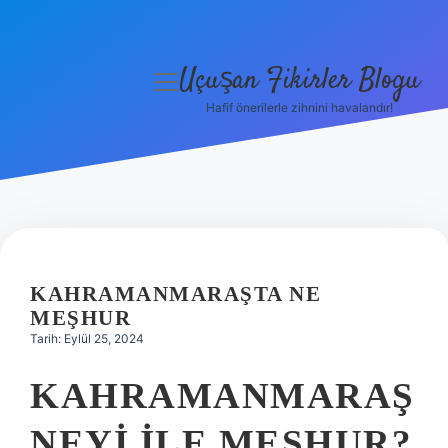
Uçuşan Fikirler Blogu
menüyü
aç
Hafif önerilerle zihnini havalandır!
Anasayfa
Gizlilik Politikası
Yasal Uyarı
Hakkımızda
KAHRAMANMARAŞTA NE
MEŞHUR
Tarih: Eylül 25, 2024
KAHRAMANMARAŞ
NEYI ILE MEŞHUR?