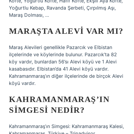
Köfte, Yoğurtlu Köfte, Hafif Köfte, Ekşili Aya Köfte,
Yoğurtlu Kebap, Ravanda Şerbeti, Çırpılmış Aşı,
Maraş Dolması, …
MARAŞTA ALEVI VAR MI?
Maraş Alevileri genellikle Pazarcık ve Elbistan
ilçelerinde ve köylerinde bulunur. Pazarcık’ta 82
köy vardır, bunlardan 56’sı Alevi köyü ve 1 Alevi
kasabasıdır. Elbistan’da 41 Alevi köyü vardır.
Kahramanmaraş’ın diğer ilçelerinde de birçok Alevi
köyü vardır.
KAHRAMANMARAŞ’IN
SIMGESI NEDIR?
Kahramanmaraş’ın Simgesi: Kahramanmaraş Kalesi,
Kahramanmaraş, Türkiye – Tripadvisor