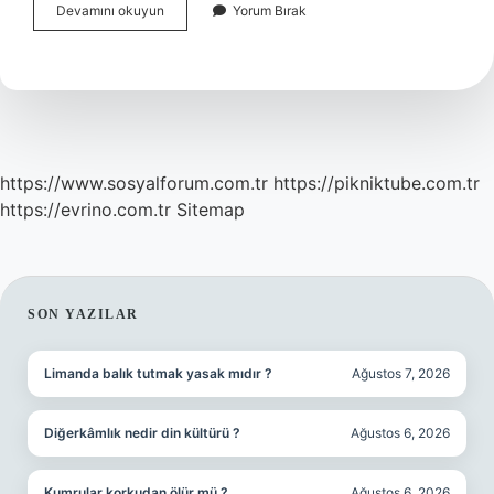
Kahramanmaraşta
Devamını okuyun
Yorum Bırak
Ne
Meşhur
https://www.sosyalforum.com.tr
https://pikniktube.com.tr
https://evrino.com.tr
Sitemap
SIDEBAR
SON YAZILAR
Limanda balık tutmak yasak mıdır ?
Ağustos 7, 2026
Diğerkâmlık nedir din kültürü ?
Ağustos 6, 2026
Kumrular korkudan ölür mü ?
Ağustos 6, 2026