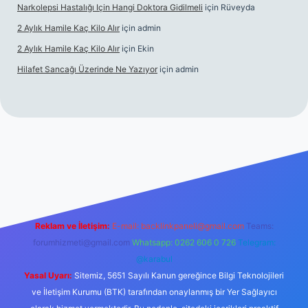
Narkolepsi Hastalığı Için Hangi Doktora Gidilmeli
için
Rüveyda
2 Aylık Hamile Kaç Kilo Alır
için
admin
2 Aylık Hamile Kaç Kilo Alır
için
Ekin
Hilafet Sancağı Üzerinde Ne Yazıyor
için
admin
cel giriş
https://tulipbett.net/
Reklam ve İletişim:
E-mail:
backlinkpaneli@gmail.com
Teams:
forumhizmeti@gmail.com
Whatsapp: 0262 606 0 726
Telegram:
@karabul
Yasal Uyarı:
Sitemiz, 5651 Sayılı Kanun gereğince Bilgi Teknolojileri
ve İletişim Kurumu (BTK) tarafından onaylanmış bir Yer Sağlayıcı