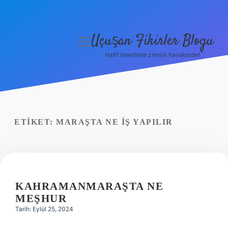
Uçuşan Fikirler Blogu
menüyü
aç
Hafif önerilerle zihnini havalandır!
Anasayfa
Gizlilik Politikası
Yasal Uyarı
ETIKET:
MARAŞTA NE IŞ YAPILIR
Hakkımızda
KAHRAMANMARAŞTA NE
MEŞHUR
Tarih: Eylül 25, 2024