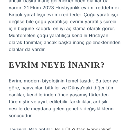
ancak başka inanç geleneklerinden olanlar da
vardır. 21 Ekim 2023 Hristiyanlık evrimi reddetmez.
Birçok yaratılışçı evrimi reddeder. Çoğu yaratılışçı
değilse bile çoğu yaratılışçı evrimi yaratılış süreci
için bugüne kadarki en iyi açıklama olarak görür.
Muhtemelen çoğu yaratılışçı kendini Hristiyan
olarak tanımlar, ancak başka inanç geleneklerinden
olanlar da vardır.
EVRIM NEYE INANIR?
Evrim, modern biyolojinin temel taşıdır. Bu teoriye
göre, hayvanlar, bitkiler ve Dünya’daki diğer tüm
canlılar, kendilerinden önce yaşamış türlerden
türemiştir ve ayırt edilebilir farklılıklar, ardışık
nesillerde meydana gelen genetik değişikliklerin
sonucudur.
Tavsiyeli Bağlantılar:
Reis Ül Küttap Hangi Sınıf