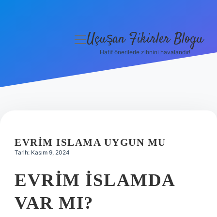
Uçuşan Fikirler Blogu
menüyü
aç
Hafif önerilerle zihnini havalandır!
Anasayfa
Gizlilik Politikası
Yasal Uyarı
Hakkımızda
EVRIM ISLAMA UYGUN MU
Tarih: Kasım 9, 2024
EVRIM İSLAMDA
VAR MI?