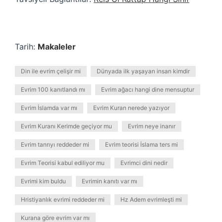
Tarih:
Makaleler
Din ile evrim çelişir mi
Dünyada ilk yaşayan insan kimdir
Evrim 100 kanıtlandı mı
Evrim ağacı hangi dine mensuptur
Evrim İslamda var mı
Evrim Kuran nerede yazıyor
Evrim Kuranı Kerimde geçiyor mu
Evrim neye inanır
Evrim tanrıyı reddeder mi
Evrim teorisi İslama ters mi
Evrim Teorisi kabul ediliyor mu
Evrimci dini nedir
Evrimi kim buldu
Evrimin kanıtı var mı
Hristiyanlık evrimi reddeder mi
Hz Adem evrimleşti mi
Kurana göre evrim var mı