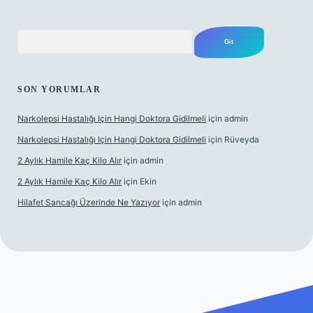
Arama
SON YORUMLAR
Narkolepsi Hastalığı Için Hangi Doktora Gidilmeli
için
admin
Narkolepsi Hastalığı Için Hangi Doktora Gidilmeli
için
Rüveyda
2 Aylık Hamile Kaç Kilo Alır
için
admin
2 Aylık Hamile Kaç Kilo Alır
için
Ekin
Hilafet Sancağı Üzerinde Ne Yazıyor
için
admin
s://tulipbett.net/