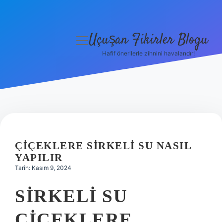
Uçuşan Fikirler Blogu
menüyü
aç
Hafif önerilerle zihnini havalandır!
Anasayfa
Gizlilik Politikası
Yasal Uyarı
Hakkımızda
ÇIÇEKLERE SIRKELI SU NASIL
YAPILIR
Tarih: Kasım 9, 2024
SIRKELI SU
ÇIÇEKLERE