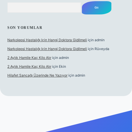
Arama
SON YORUMLAR
Narkolepsi Hastalığı Için Hangi Doktora Gidilmeli
için
admin
Narkolepsi Hastalığı Için Hangi Doktora Gidilmeli
için
Rüveyda
2 Aylık Hamile Kaç Kilo Alır
için
admin
2 Aylık Hamile Kaç Kilo Alır
için
Ekin
Hilafet Sancağı Üzerinde Ne Yazıyor
için
admin
ipbett.net/