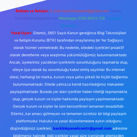
Reklam ve İletişim:
E-mail:
backlinkpaneli@gmail.com
Teams:
forumhizmeti@gmail.com
Whatsapp: 0262 606 0 726
Telegram:
@karabul
Yasal Uyarı:
Sitemiz, 5651 Sayılı Kanun gereğince Bilgi Teknolojileri
ve İletişim Kurumu (BTK) tarafından onaylanmış bir Yer Sağlayıcı
olarak hizmet vermektedir. Bu nedenle, sitedeki içerikleri proaktif
olarak denetleme veya araştırma yükümlülüğümüz bulunmamaktadır.
Ancak, üyelerimiz yazdıkları içeriklerin sorumluluğunu taşımakta olup,
siteye üye olarak bu sorumluluğu kabul etmiş sayılırlar. Bu internet
sitesi, herhangi bir marka, kurum veya şahıs şirketi ile hiçbir bağlantısı
bulunmamaktadır. Sitede yalnızca kendi hazırladığımız makaleler
paylaşılmaktadır. Burada yer alan içerikler haber niteliği taşımamakta
olup, gerçek kurum ve kişiler hakkında paylaşım yapılmamaktadır.
Gerçek kurum ve kişiler ile isim benzerlikleri tamamen tesadüfidir.
Sitemiz, kar amacı gütmeyen ve tamamen ücretsiz bir bilgi paylaşım
platformudur. Hukuka ve yasal düzenlemelere aykırı olduğunu
düşündüğünüz içerikleri,
backlinkpanelicomtr@gmail.com
adresine
bildirmeniz halinde, ilgili içerikler yasal süre içerisinde sitemizden