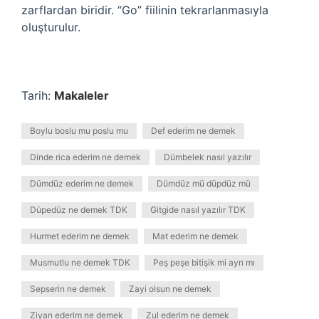
zarflardan biridir. “Go” fiilinin tekrarlanmasıyla
oluşturulur.
Tarih:
Makaleler
Boylu boslu mu poslu mu
Def ederim ne demek
Dinde rica ederim ne demek
Dümbelek nasıl yazılır
Dümdüz ederim ne demek
Dümdüz mü düpdüz mü
Düpedüz ne demek TDK
Gitgide nasıl yazılır TDK
Hurmet ederim ne demek
Mat ederim ne demek
Musmutlu ne demek TDK
Peş peşe bitişik mi ayrı mı
Sepserin ne demek
Zayi olsun ne demek
Ziyan ederim ne demek
Zul ederim ne demek