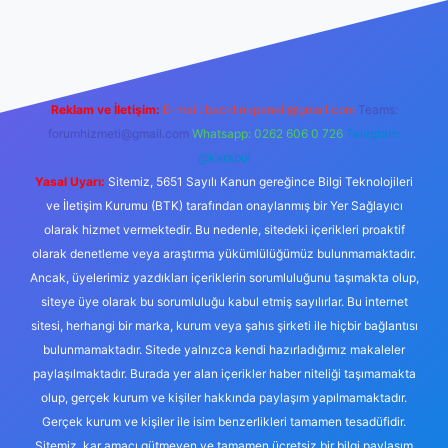
tps://tulipbett.net/
Reklam ve İletişim:
E-mail:
backlinkpaneli@gmail.com
Teams:
forumhizmeti@gmail.com
Whatsapp: 0262 606 0 726
Telegram:
@karabul
Yasal Uyarı:
Sitemiz, 5651 Sayılı Kanun gereğince Bilgi Teknolojileri
ve İletişim Kurumu (BTK) tarafından onaylanmış bir Yer Sağlayıcı
olarak hizmet vermektedir. Bu nedenle, sitedeki içerikleri proaktif
olarak denetleme veya araştırma yükümlülüğümüz bulunmamaktadır.
Ancak, üyelerimiz yazdıkları içeriklerin sorumluluğunu taşımakta olup,
siteye üye olarak bu sorumluluğu kabul etmiş sayılırlar. Bu internet
sitesi, herhangi bir marka, kurum veya şahıs şirketi ile hiçbir bağlantısı
bulunmamaktadır. Sitede yalnızca kendi hazırladığımız makaleler
paylaşılmaktadır. Burada yer alan içerikler haber niteliği taşımamakta
olup, gerçek kurum ve kişiler hakkında paylaşım yapılmamaktadır.
Gerçek kurum ve kişiler ile isim benzerlikleri tamamen tesadüfidir.
Sitemiz, kar amacı gütmeyen ve tamamen ücretsiz bir bilgi paylaşım