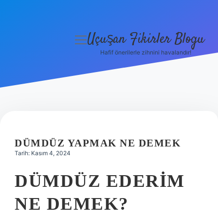
Uçuşan Fikirler Blogu
menüyü
aç
Hafif önerilerle zihnini havalandır!
Anasayfa
Gizlilik Politikası
Yasal Uyarı
Hakkımızda
DÜMDÜZ YAPMAK NE DEMEK
Tarih: Kasım 4, 2024
DÜMDÜZ EDERIM
NE DEMEK?