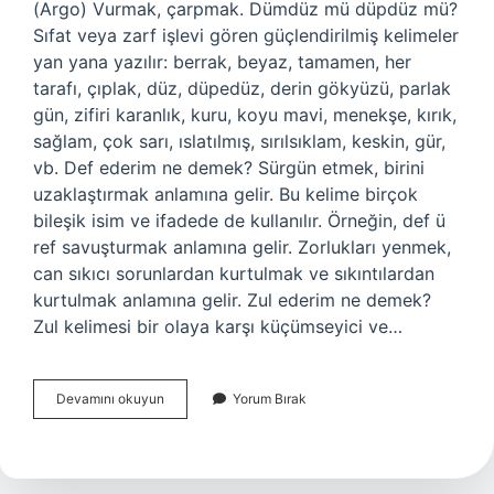
(Argo) Vurmak, çarpmak. Dümdüz mü düpdüz mü?
Sıfat veya zarf işlevi gören güçlendirilmiş kelimeler
yan yana yazılır: berrak, beyaz, tamamen, her
tarafı, çıplak, düz, düpedüz, derin gökyüzü, parlak
gün, zifiri karanlık, kuru, koyu mavi, menekşe, kırık,
sağlam, çok sarı, ıslatılmış, sırılsıklam, keskin, gür,
vb. Def ederim ne demek? Sürgün etmek, birini
uzaklaştırmak anlamına gelir. Bu kelime birçok
bileşik isim ve ifadede de kullanılır. Örneğin, def ü
ref savuşturmak anlamına gelir. Zorlukları yenmek,
can sıkıcı sorunlardan kurtulmak ve sıkıntılardan
kurtulmak anlamına gelir. Zul ederim ne demek?
Zul kelimesi bir olaya karşı küçümseyici ve…
Dümdüz
Devamını okuyun
Yorum Bırak
Yapmak
Ne
Demek