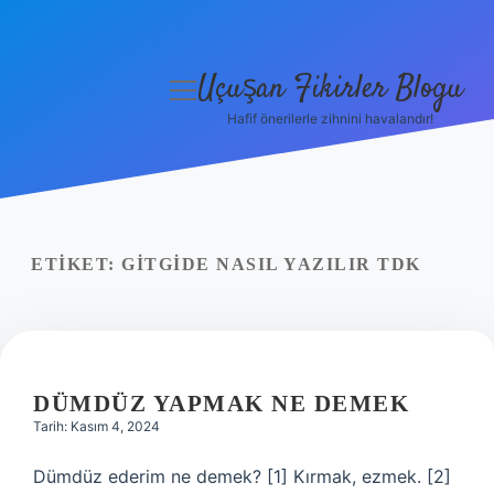
Uçuşan Fikirler Blogu
menüyü
aç
Hafif önerilerle zihnini havalandır!
Anasayfa
Gizlilik Politikası
Yasal Uyarı
ETIKET:
GITGIDE NASIL YAZILIR TDK
Hakkımızda
DÜMDÜZ YAPMAK NE DEMEK
Tarih: Kasım 4, 2024
Dümdüz ederim ne demek? [1] Kırmak, ezmek. [2]