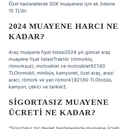
Özel hastanelerde SGK muayenesi için ek ödeme
15 TL’dir.
2024 MUAYENE HARCI NE
KADAR?
Araç muayene fiyat listesi2024 yılı güncel araç
muayene fiyat listesiTraktör (römorklu,
römorksuz), motosiklet ve motosiklet927,60
TLOtomobil, minibüs, kamyonet, özel araç, arazi
aracı, römork ve yarı römork1,821,60 TLOtobüs,
kamyon, çekici ve tanker2.
SIGORTASIZ MUAYENE
ÜCRETI NE KADAR?
“Sigortasız bir devlet hastanesinde muayene ücreti