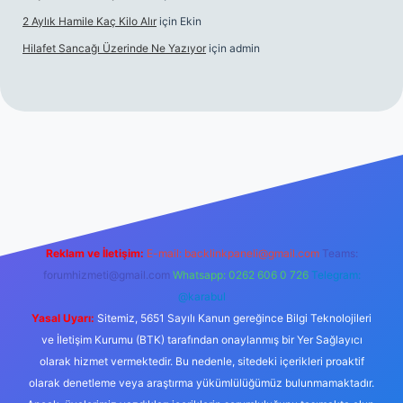
2 Aylık Hamile Kaç Kilo Alır
için
Ekin
Hilafet Sancağı Üzerinde Ne Yazıyor
için
admin
s://tulipbett.net/
Reklam ve İletişim:
E-mail:
backlinkpaneli@gmail.com
Teams:
forumhizmeti@gmail.com
Whatsapp: 0262 606 0 726
Telegram:
@karabul
Yasal Uyarı:
Sitemiz, 5651 Sayılı Kanun gereğince Bilgi Teknolojileri
ve İletişim Kurumu (BTK) tarafından onaylanmış bir Yer Sağlayıcı
olarak hizmet vermektedir. Bu nedenle, sitedeki içerikleri proaktif
olarak denetleme veya araştırma yükümlülüğümüz bulunmamaktadır.