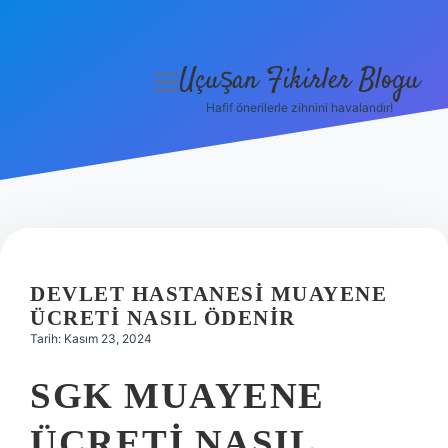
Uçuşan Fikirler Blogu
menüyü
aç
Hafif önerilerle zihnini havalandır!
Anasayfa
Gizlilik Politikası
Yasal Uyarı
Hakkımızda
DEVLET HASTANESI MUAYENE
ÜCRETI NASIL ÖDENIR
Tarih: Kasım 23, 2024
SGK MUAYENE
ÜCRETI NASIL