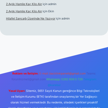
2 Aylık Hamile Kaç Kilo Alır
için
admin
2 Aylık Hamile Kaç Kilo Alır
için
Ekin
Hilafet Sancağı Üzerinde Ne Yazıyor
için
admin
cel giriş
https://tulipbett.net/
Reklam ve İletişim:
E-mail:
backlinkpaneli@gmail.com
Teams:
forumhizmeti@gmail.com
Whatsapp: 0262 606 0 726
Telegram:
@karabul
Yasal Uyarı:
Sitemiz, 5651 Sayılı Kanun gereğince Bilgi Teknolojileri
ve İletişim Kurumu (BTK) tarafından onaylanmış bir Yer Sağlayıcı
olarak hizmet vermektedir. Bu nedenle, sitedeki içerikleri proaktif