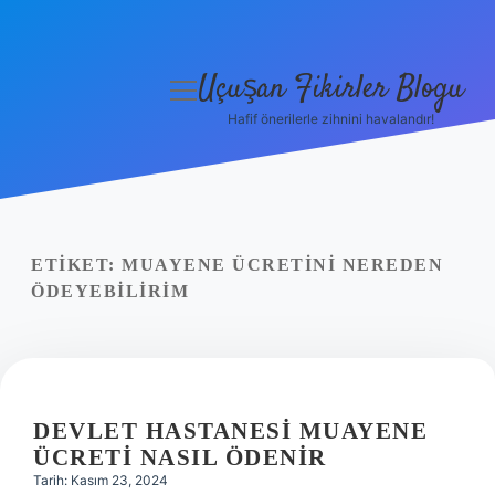
Uçuşan Fikirler Blogu
menüyü
aç
Hafif önerilerle zihnini havalandır!
Anasayfa
Gizlilik Politikası
Yasal Uyarı
ETIKET:
MUAYENE ÜCRETINI NEREDEN
ÖDEYEBILIRIM
Hakkımızda
DEVLET HASTANESI MUAYENE
ÜCRETI NASIL ÖDENIR
Tarih: Kasım 23, 2024