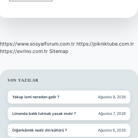
Hastanesi
Muayene
Ücreti
Nasıl
Ödenir
https://www.sosyalforum.com.tr
https://pikniktube.com.tr
https://evrino.com.tr
Sitemap
SIDEBAR
SON YAZILAR
Yakup ismi nereden gelir ?
Ağustos 9, 2026
Limanda balık tutmak yasak mıdır ?
Ağustos 7, 2026
Diğerkâmlık nedir din kültürü ?
Ağustos 6, 2026