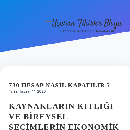
Uçuşan Fikirler Blogu
menüyü
aç
Hafif önerilerle zihnini havalandır!
Anasayfa
Gizlilik Politikası
Yasal Uyarı
Hakkımızda
730 HESAP NASIL KAPATILIR ?
Tarih: Haziran 11, 2026
KAYNAKLARIN KITLIĞI
VE BIREYSEL
SEÇIMLERIN EKONOMIK