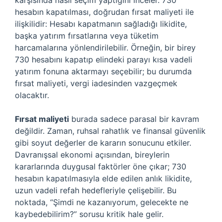
karşısında nasıl seçim yaptığını inceler. 730
hesabın kapatılması, doğrudan fırsat maliyeti ile
ilişkilidir: Hesabı kapatmanın sağladığı likidite,
başka yatırım fırsatlarına veya tüketim
harcamalarına yönlendirilebilir. Örneğin, bir birey
730 hesabını kapatıp elindeki parayı kısa vadeli
yatırım fonuna aktarmayı seçebilir; bu durumda
fırsat maliyeti, vergi iadesinden vazgeçmek
olacaktır.
Fırsat maliyeti
burada sadece parasal bir kavram
değildir. Zaman, ruhsal rahatlık ve finansal güvenlik
gibi soyut değerler de kararın sonucunu etkiler.
Davranışsal ekonomi açısından, bireylerin
kararlarında duygusal faktörler öne çıkar; 730
hesabın kapatılmasıyla elde edilen anlık likidite,
uzun vadeli refah hedefleriyle çelişebilir. Bu
noktada, “Şimdi ne kazanıyorum, gelecekte ne
kaybedebilirim?” sorusu kritik hale gelir.