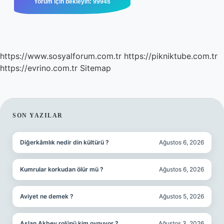
https://www.sosyalforum.com.tr
https://pikniktube.com.tr
https://evrino.com.tr
Sitemap
SIDEBAR
SON YAZILAR
Diğerkâmlık nedir din kültürü ?
Ağustos 6, 2026
Kumrular korkudan ölür mü ?
Ağustos 6, 2026
Aviyet ne demek ?
Ağustos 5, 2026
Aslan Akbey rolünü kim oynuyor ?
Ağustos 3, 2026