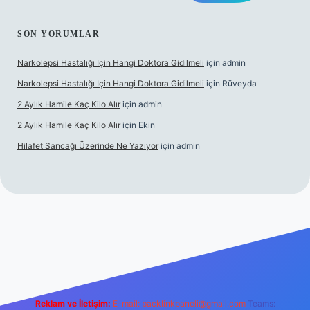
SON YORUMLAR
Narkolepsi Hastalığı Için Hangi Doktora Gidilmeli
için
admin
Narkolepsi Hastalığı Için Hangi Doktora Gidilmeli
için
Rüveyda
2 Aylık Hamile Kaç Kilo Alır
için
admin
2 Aylık Hamile Kaç Kilo Alır
için
Ekin
Hilafet Sancağı Üzerinde Ne Yazıyor
için
admin
ipbett.net/
Reklam ve İletişim:
E-mail:
backlinkpaneli@gmail.com
Teams: