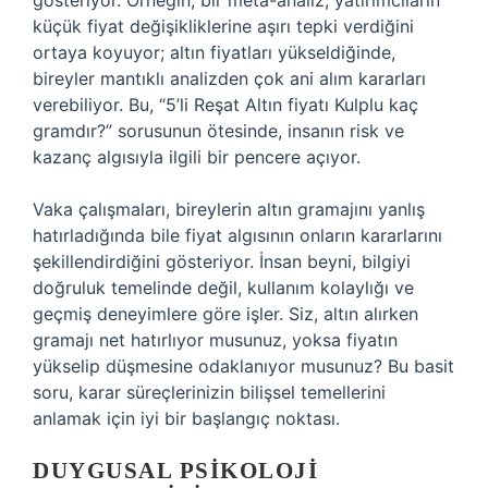
gösteriyor. Örneğin, bir meta-analiz, yatırımcıların
küçük fiyat değişikliklerine aşırı tepki verdiğini
ortaya koyuyor; altın fiyatları yükseldiğinde,
bireyler mantıklı analizden çok ani alım kararları
verebiliyor. Bu, “5’li Reşat Altın fiyatı Kulplu kaç
gramdır?” sorusunun ötesinde, insanın risk ve
kazanç algısıyla ilgili bir pencere açıyor.
Vaka çalışmaları, bireylerin altın gramajını yanlış
hatırladığında bile fiyat algısının onların kararlarını
şekillendirdiğini gösteriyor. İnsan beyni, bilgiyi
doğruluk temelinde değil, kullanım kolaylığı ve
geçmiş deneyimlere göre işler. Siz, altın alırken
gramajı net hatırlıyor musunuz, yoksa fiyatın
yükselip düşmesine odaklanıyor musunuz? Bu basit
soru, karar süreçlerinizin bilişsel temellerini
anlamak için iyi bir başlangıç noktası.
DUYGUSAL PSIKOLOJI