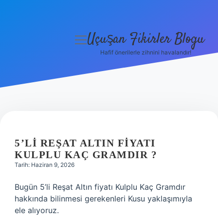
Uçuşan Fikirler Blogu
menüyü
aç
Hafif önerilerle zihnini havalandır!
Anasayfa
Gizlilik Politikası
Yasal Uyarı
Hakkımızda
5’LI REŞAT ALTIN FIYATI
KULPLU KAÇ GRAMDIR ?
Tarih: Haziran 9, 2026
Bugün 5’li Reşat Altın fiyatı Kulplu Kaç Gramdır
hakkında bilinmesi gerekenleri Kusu yaklaşımıyla
ele alıyoruz.