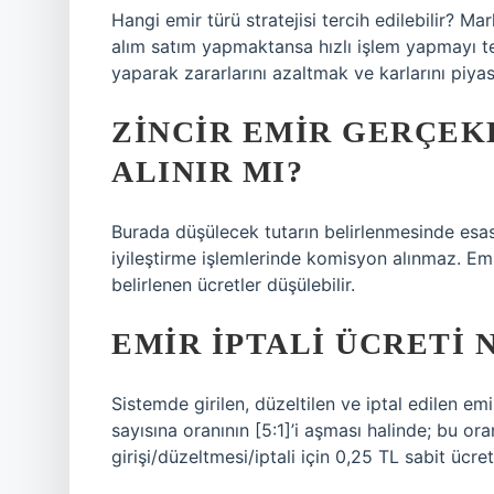
Hangi emir türü stratejisi tercih edilebilir? 
alım satım yapmaktansa hızlı işlem yapmayı ter
yaparak zararlarını azaltmak ve karlarını piyas
ZINCIR EMIR GERÇE
ALINIR MI?
Burada düşülecek tutarın belirlenmesinde esas 
iyileştirme işlemlerinde komisyon alınmaz. Emi
belirlenen ücretler düşülebilir.
EMIR IPTALI ÜCRETI 
Sistemde girilen, düzeltilen ve iptal edilen em
sayısına oranının [5:1]’i aşması halinde; bu or
girişi/düzeltmesi/iptali için 0,25 TL sabit ücret