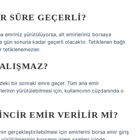
AR SÜRE GEÇERLI?
ana emriniz yürütülüyorsa, alt emirleriniz borsaya
ve gün sonuna kadar geçerli olacaktır. Tetiklenen bağlı
 tetiklenemezler.
ÇALIŞMAZ?
rdeki bir sonraki emre geçer. Tüm ana emir
lerinin yürütülebilmesi için, kullanıcının cüzdanında o
NCIR EMIR VERILIR MI?
nin gerçekleştirilebilmesi için emirlerini borsa emir giriş
n yürütülmesinin borsanın işlem saatleri içinde