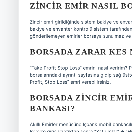
ZINCIR EMIR NASIL B
Zincir emri girildiğinde sistem bakiye ve env
bakiye ve envanter kontrolü sistem tarafından
gönderilemeyen emirler borsaya sunulmaz ve ot
BORSADA ZARAR KES N
“Take Profit Stop Loss” emrini nasıl veririm?
borsalarındaki ayrıntı sayfasına gidip sağ üst
Profit, Stop Loss” emri verebilirsiniz.
BORSADA ZINCIR EMIR
BANKASI?
Akıllı Emirler menüsüne İşbank mobil bankacılı
İşCep’e giriş yaptıktan sonra “Yatırımlar” 🡪 “H