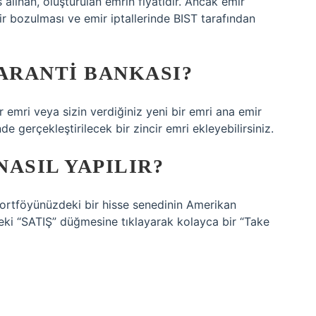
alınan, oluşturulan emrin fiyatıdır. Ancak emir
r bozulması ve emir iptallerinde BIST tarafından
ARANTI BANKASI?
r emri veya sizin verdiğiniz yeni bir emri ana emir
e gerçekleştirilecek bir zincir emri ekleyebilirsiniz.
ASIL YAPILIR?
 Portföyünüzdeki bir hisse senedinin Amerikan
teki “SATIŞ” düğmesine tıklayarak kolayca bir “Take