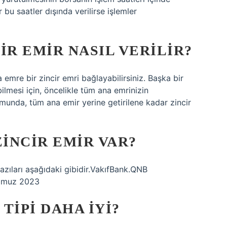
 bu saatler dışında verilirse işlemler
IR EMIR NASIL VERILIR?
emre bir zincir emri bağlayabilirsiniz. Başka bir
bilmesi için, öncelikle tüm ana emrinizin
munda, tüm ana emir yerine getirilene kadar zincir
INCIR EMIR VAR?
zıları aşağıdaki gibidir.VakıfBank.QNB
emmuz 2023
TIPI DAHA IYI?