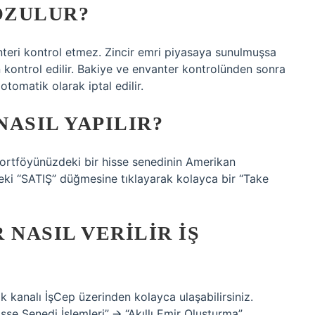
OZULUR?
anteri kontrol etmez. Zincir emri piyasaya sunulmuşsa
 kontrol edilir. Bakiye ve envanter kontrolünden sonra
omatik olarak iptal edilir.
ASIL YAPILIR?
 Portföyünüzdeki bir hisse senedinin Amerikan
teki “SATIŞ” düğmesine tıklayarak kolayca bir “Take
 NASIL VERILIR IŞ
k kanalı İşCep üzerinden kolayca ulaşabilirsiniz.
isse Senedi İşlemleri” 🡪 “Akıllı Emir Oluşturma”