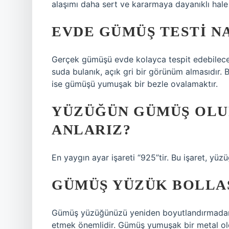
alaşımı daha sert ve kararmaya dayanıklı hale g
EVDE GÜMÜŞ TESTI NA
Gerçek gümüşü evde kolayca tespit edebileceğ
suda bulanık, açık gri bir görünüm almasıdır.
ise gümüşü yumuşak bir bezle ovalamaktır.
YÜZÜĞÜN GÜMÜŞ OLUP
ANLARIZ?
En yaygın ayar işareti “925”tir. Bu işaret, yüzü
GÜMÜŞ YÜZÜK BOLLAŞ
Gümüş yüzüğünüzü yeniden boyutlandırmadan 
etmek önemlidir. Gümüş yumuşak bir metal o