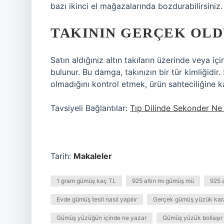
bazı ikinci el mağazalarında bozdurabilirsiniz.
TAKININ GERÇEK OLD
Satın aldığınız altın takıların üzerinde veya içi
bulunur. Bu damga, takınızın bir tür kimliğidir
olmadığını kontrol etmek, ürün sahteciliğine k
Tavsiyeli Bağlantılar:
Tıp Dilinde Sekonder N
Tarih:
Makaleler
1 gram gümüş kaç TL
925 altın mı gümüş mü
925 
Evde gümüş testi nasıl yapılır
Gerçek gümüş yüzük kara
Gümüş yüzüğün içinde ne yazar
Gümüş yüzük bollaşır