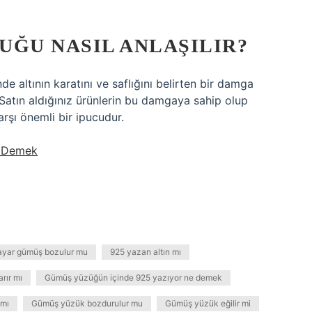
UĞU NASIL ANLAŞILIR?
nde altının karatını ve saflığını belirten bir damga
. Satın aldığınız ürünlerin bu damgaya sahip olup
arşı önemli bir ipucudur.
e Demek
ayar gümüş bozulur mu
925 yazan altın mı
rır mı
Gümüş yüzüğün içinde 925 yazıyor ne demek
 mı
Gümüş yüzük bozdurulur mu
Gümüş yüzük eğilir mi