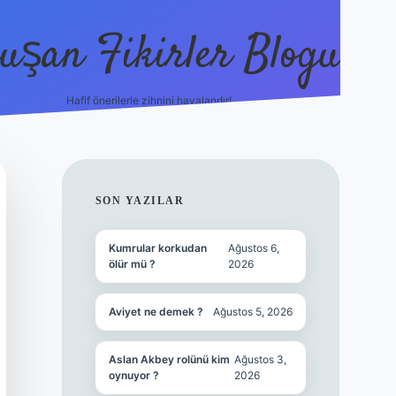
uşan Fikirler Blogu
Hafif önerilerle zihnini havalandır!
hiltonbet güncel giriş
https:/
SIDEBAR
SON YAZILAR
Kumrular korkudan
Ağustos 6,
ölür mü ?
2026
Aviyet ne demek ?
Ağustos 5, 2026
Aslan Akbey rolünü kim
Ağustos 3,
oynuyor ?
2026