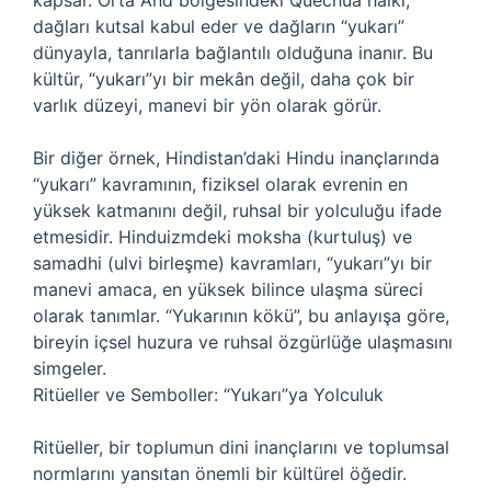
kapsar. Orta And bölgesindeki Quechua halkı,
dağları kutsal kabul eder ve dağların “yukarı”
dünyayla, tanrılarla bağlantılı olduğuna inanır. Bu
kültür, “yukarı”yı bir mekân değil, daha çok bir
varlık düzeyi, manevi bir yön olarak görür.
Bir diğer örnek, Hindistan’daki Hindu inançlarında
“yukarı” kavramının, fiziksel olarak evrenin en
yüksek katmanını değil, ruhsal bir yolculuğu ifade
etmesidir. Hinduizmdeki moksha (kurtuluş) ve
samadhi (ulvi birleşme) kavramları, “yukarı”yı bir
manevi amaca, en yüksek bilince ulaşma süreci
olarak tanımlar. “Yukarının kökü”, bu anlayışa göre,
bireyin içsel huzura ve ruhsal özgürlüğe ulaşmasını
simgeler.
Ritüeller ve Semboller: “Yukarı”ya Yolculuk
Ritüeller, bir toplumun dini inançlarını ve toplumsal
normlarını yansıtan önemli bir kültürel öğedir.