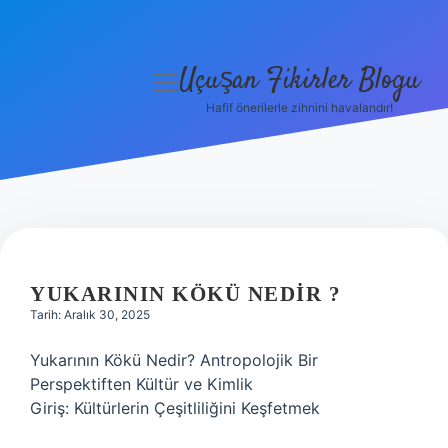
Uçuşan Fikirler Blogu
menüyü
aç
Hafif önerilerle zihnini havalandır!
Anasayfa
Gizlilik Politikası
Yasal Uyarı
Hakkımızda
YUKARININ KÖKÜ NEDIR ?
Tarih: Aralık 30, 2025
Yukarının Kökü Nedir? Antropolojik Bir
Perspektiften Kültür ve Kimlik
Giriş: Kültürlerin Çeşitliliğini Keşfetmek