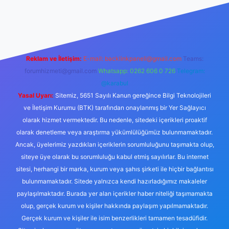
ttps://tulipbett.net/
Reklam ve İletişim:
E-mail:
backlinkpaneli@gmail.com
Teams:
forumhizmeti@gmail.com
Whatsapp: 0262 606 0 726
Telegram:
@karabul
Yasal Uyarı:
Sitemiz, 5651 Sayılı Kanun gereğince Bilgi Teknolojileri
ve İletişim Kurumu (BTK) tarafından onaylanmış bir Yer Sağlayıcı
olarak hizmet vermektedir. Bu nedenle, sitedeki içerikleri proaktif
olarak denetleme veya araştırma yükümlülüğümüz bulunmamaktadır.
Ancak, üyelerimiz yazdıkları içeriklerin sorumluluğunu taşımakta olup,
siteye üye olarak bu sorumluluğu kabul etmiş sayılırlar. Bu internet
sitesi, herhangi bir marka, kurum veya şahıs şirketi ile hiçbir bağlantısı
bulunmamaktadır. Sitede yalnızca kendi hazırladığımız makaleler
paylaşılmaktadır. Burada yer alan içerikler haber niteliği taşımamakta
olup, gerçek kurum ve kişiler hakkında paylaşım yapılmamaktadır.
Gerçek kurum ve kişiler ile isim benzerlikleri tamamen tesadüfidir.