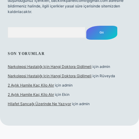
düşündüğünüz içerikleri,
backlinkpanelicomtr@gmail.com
adresine
bildirmeniz halinde, ilgili içerikler yasal süre içerisinde sitemizden
kaldırılacaktır.
Arama
SON YORUMLAR
Narkolepsi Hastalığı Için Hangi Doktora Gidilmeli
için
admin
Narkolepsi Hastalığı Için Hangi Doktora Gidilmeli
için
Rüveyda
2 Aylık Hamile Kaç Kilo Alır
için
admin
2 Aylık Hamile Kaç Kilo Alır
için
Ekin
Hilafet Sancağı Üzerinde Ne Yazıyor
için
admin