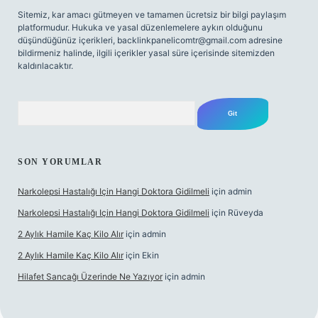
Sitemiz, kar amacı gütmeyen ve tamamen ücretsiz bir bilgi paylaşım
platformudur. Hukuka ve yasal düzenlemelere aykırı olduğunu
düşündüğünüz içerikleri,
backlinkpanelicomtr@gmail.com
adresine
bildirmeniz halinde, ilgili içerikler yasal süre içerisinde sitemizden
kaldırılacaktır.
Arama
SON YORUMLAR
Narkolepsi Hastalığı Için Hangi Doktora Gidilmeli
için
admin
Narkolepsi Hastalığı Için Hangi Doktora Gidilmeli
için
Rüveyda
2 Aylık Hamile Kaç Kilo Alır
için
admin
2 Aylık Hamile Kaç Kilo Alır
için
Ekin
Hilafet Sancağı Üzerinde Ne Yazıyor
için
admin