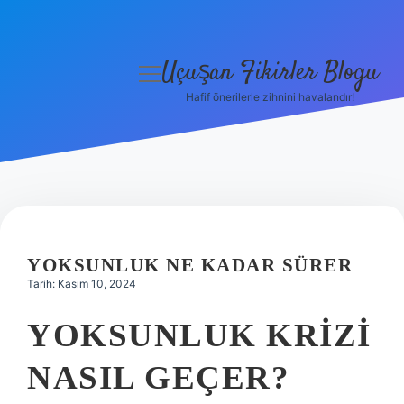
Uçuşan Fikirler Blogu
menüyü
aç
Hafif önerilerle zihnini havalandır!
Anasayfa
Gizlilik Politikası
Yasal Uyarı
Hakkımızda
YOKSUNLUK NE KADAR SÜRER
Tarih: Kasım 10, 2024
YOKSUNLUK KRIZI
NASIL GEÇER?