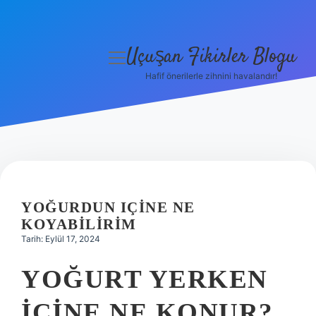
Uçuşan Fikirler Blogu
menüyü
aç
Hafif önerilerle zihnini havalandır!
Anasayfa
Gizlilik Politikası
Yasal Uyarı
Hakkımızda
YOĞURDUN IÇINE NE
KOYABILIRIM
Tarih: Eylül 17, 2024
YOĞURT YERKEN
ICINE NE KONUR?