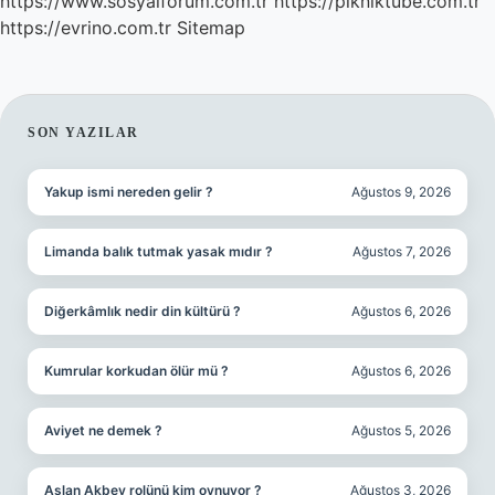
https://www.sosyalforum.com.tr
https://pikniktube.com.tr
https://evrino.com.tr
Sitemap
SIDEBAR
SON YAZILAR
Yakup ismi nereden gelir ?
Ağustos 9, 2026
Limanda balık tutmak yasak mıdır ?
Ağustos 7, 2026
Diğerkâmlık nedir din kültürü ?
Ağustos 6, 2026
Kumrular korkudan ölür mü ?
Ağustos 6, 2026
Aviyet ne demek ?
Ağustos 5, 2026
Aslan Akbey rolünü kim oynuyor ?
Ağustos 3, 2026