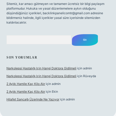
Sitemiz, kar amacı gütmeyen ve tamamen ücretsiz bir bilgi paylaşım
platformudur. Hukuka ve yasal düzenlemelere aykırı olduğunu
düşündüğünüz içerikleri,
backlinkpanelicomtr@gmail.com
adresine
bildirmeniz halinde, ilgili içerikler yasal süre içerisinde sitemizden
kaldırılacaktır.
Arama
SON YORUMLAR
Narkolepsi Hastalığı Için Hangi Doktora Gidilmeli
için
admin
Narkolepsi Hastalığı Için Hangi Doktora Gidilmeli
için
Rüveyda
2 Aylık Hamile Kaç Kilo Alır
için
admin
2 Aylık Hamile Kaç Kilo Alır
için
Ekin
Hilafet Sancağı Üzerinde Ne Yazıyor
için
admin