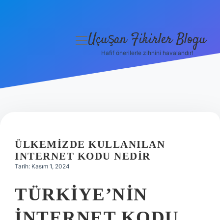
Uçuşan Fikirler Blogu
menüyü
aç
Hafif önerilerle zihnini havalandır!
Anasayfa
Gizlilik Politikası
Yasal Uyarı
Hakkımızda
ÜLKEMIZDE KULLANILAN
INTERNET KODU NEDIR
Tarih: Kasım 1, 2024
TÜRKIYE’NIN
INTERNET KODU