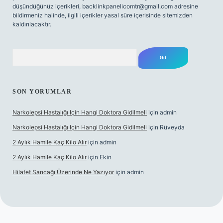
düşündüğünüz içerikleri,
backlinkpanelicomtr@gmail.com
adresine
bildirmeniz halinde, ilgili içerikler yasal süre içerisinde sitemizden
kaldırılacaktır.
Arama
SON YORUMLAR
Narkolepsi Hastalığı Için Hangi Doktora Gidilmeli
için
admin
Narkolepsi Hastalığı Için Hangi Doktora Gidilmeli
için
Rüveyda
2 Aylık Hamile Kaç Kilo Alır
için
admin
2 Aylık Hamile Kaç Kilo Alır
için
Ekin
Hilafet Sancağı Üzerinde Ne Yazıyor
için
admin