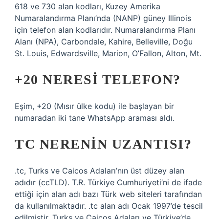
618 ve 730 alan kodları, Kuzey Amerika
Numaralandırma Planı’nda (NANP) güney Illinois
için telefon alan kodlarıdır. Numaralandırma Planı
Alanı (NPA), Carbondale, Kahire, Belleville, Doğu
St. Louis, Edwardsville, Marion, O’Fallon, Alton, Mt.
+20 NERESI TELEFON?
Eşim, +20 (Mısır ülke kodu) ile başlayan bir
numaradan iki tane WhatsApp araması aldı.
TC NERENIN UZANTISI?
.tc, Turks ve Caicos Adaları’nın üst düzey alan
adıdır (ccTLD). T.R. Türkiye Cumhuriyeti’ni de ifade
ettiği için alan adı bazı Türk web siteleri tarafından
da kullanılmaktadır. .tc alan adı Ocak 1997’de tescil
edilmiştir. Turks ve Caicos Adaları ve Türkiye’de