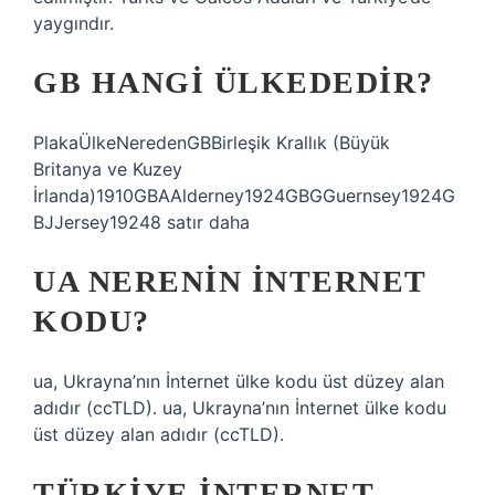
yaygındır.
GB HANGI ÜLKEDEDIR?
PlakaÜlkeNeredenGBBirleşik Krallık (Büyük
Britanya ve Kuzey
İrlanda)1910GBAAlderney1924GBGGuernsey1924G
BJJersey19248 satır daha
UA NERENIN INTERNET
KODU?
ua, Ukrayna’nın İnternet ülke kodu üst düzey alan
adıdır (ccTLD). ua, Ukrayna’nın İnternet ülke kodu
üst düzey alan adıdır (ccTLD).
TÜRKIYE INTERNET