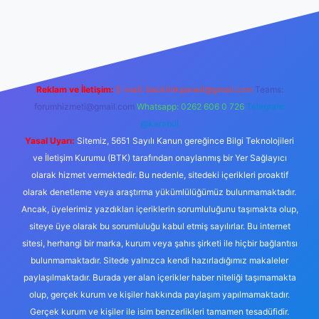
ps://tulipbett.net/
Reklam ve İletişim:
E-mail:
backlinkpaneli@gmail.com
Teams:
forumhizmeti@gmail.com
Whatsapp: 0262 606 0 726
Telegram:
@karabul
Yasal Uyarı:
Sitemiz, 5651 Sayılı Kanun gereğince Bilgi Teknolojileri
ve İletişim Kurumu (BTK) tarafından onaylanmış bir Yer Sağlayıcı
olarak hizmet vermektedir. Bu nedenle, sitedeki içerikleri proaktif
olarak denetleme veya araştırma yükümlülüğümüz bulunmamaktadır.
Ancak, üyelerimiz yazdıkları içeriklerin sorumluluğunu taşımakta olup,
siteye üye olarak bu sorumluluğu kabul etmiş sayılırlar. Bu internet
sitesi, herhangi bir marka, kurum veya şahıs şirketi ile hiçbir bağlantısı
bulunmamaktadır. Sitede yalnızca kendi hazırladığımız makaleler
paylaşılmaktadır. Burada yer alan içerikler haber niteliği taşımamakta
olup, gerçek kurum ve kişiler hakkında paylaşım yapılmamaktadır.
Gerçek kurum ve kişiler ile isim benzerlikleri tamamen tesadüfidir.