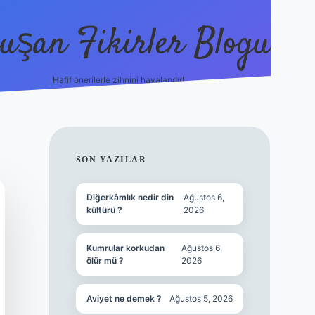
uşan Fikirler Blogu
Hafif önerilerle zihnini havalandır!
hiltonbet güncel giriş
h
SIDEBAR
SON YAZILAR
Diğerkâmlık nedir din
Ağustos 6,
kültürü ?
2026
Kumrular korkudan
Ağustos 6,
ölür mü ?
2026
Aviyet ne demek ?
Ağustos 5, 2026