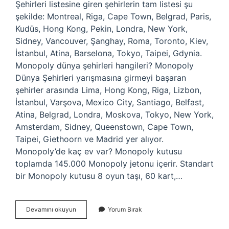
Şehirleri listesine giren şehirlerin tam listesi şu
şekilde: Montreal, Riga, Cape Town, Belgrad, Paris,
Kudüs, Hong Kong, Pekin, Londra, New York,
Sidney, Vancouver, Şanghay, Roma, Toronto, Kiev,
İstanbul, Atina, Barselona, ​​​​​​Tokyo, Taipei, Gdynia.
Monopoly dünya şehirleri hangileri? Monopoly
Dünya Şehirleri yarışmasına girmeyi başaran
şehirler arasında Lima, Hong Kong, Riga, Lizbon,
İstanbul, Varşova, Mexico City, Santiago, Belfast,
Atina, Belgrad, Londra, Moskova, Tokyo, New York,
Amsterdam, Sidney, Queenstown, Cape Town,
Taipei, Giethoorn ve Madrid yer alıyor.
Monopoly’de kaç ev var? Monopoly kutusu
toplamda 145.000 Monopoly jetonu içerir. Standart
bir Monopoly kutusu 8 oyun taşı, 60 kart,…
Monopoly
Devamını okuyun
Yorum Bırak
Hangi
Semtler