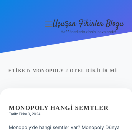
Uçuşan Fikirler Blogu
menüyü
aç
Hafif önerilerle zihnini havalandır!
Anasayfa
Gizlilik Politikası
Yasal Uyarı
ETIKET:
MONOPOLY 2 OTEL DIKILIR MI
Hakkımızda
MONOPOLY HANGI SEMTLER
Tarih: Ekim 3, 2024
Monopoly’de hangi semtler var? Monopoly Dünya