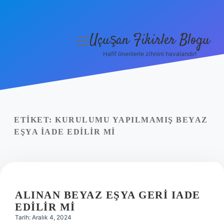
Uçuşan Fikirler Blogu
menüyü
aç
Hafif önerilerle zihnini havalandır!
Anasayfa
Gizlilik Politikası
Yasal Uyarı
ETIKET:
KURULUMU YAPILMAMIŞ BEYAZ
EŞYA IADE EDILIR MI
Hakkımızda
ALINAN BEYAZ EŞYA GERI IADE
EDILIR MI
Tarih: Aralık 4, 2024