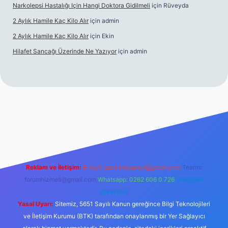
Narkolepsi Hastalığı Için Hangi Doktora Gidilmeli
için
Rüveyda
2 Aylık Hamile Kaç Kilo Alır
için
admin
2 Aylık Hamile Kaç Kilo Alır
için
Ekin
Hilafet Sancağı Üzerinde Ne Yazıyor
için
admin
cel giriş
https://tulipbett.net/
Reklam ve İletişim:
E-mail:
backlinkpaneli@gmail.com
Teams:
forumhizmeti@gmail.com
Whatsapp: 0262 606 0 726
Telegram:
@karabul
Yasal Uyarı:
Sitemiz, 5651 Sayılı Kanun gereğince Bilgi Teknolojileri
ve İletişim Kurumu (BTK) tarafından onaylanmış bir Yer Sağlayıcı