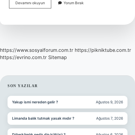
Alınan
Devamını okuyun
Yorum Bırak
Beyaz
Eşya
Geri
Iade
Edilir
Mi
https://www.sosyalforum.com.tr
https://pikniktube.com.tr
https://evrino.com.tr
Sitemap
SIDEBAR
SON YAZILAR
Yakup ismi nereden gelir ?
Ağustos 9, 2026
Limanda balık tutmak yasak mıdır ?
Ağustos 7, 2026
Diğerkâmlık nedir din kültürü ?
Ağustos 6, 2026