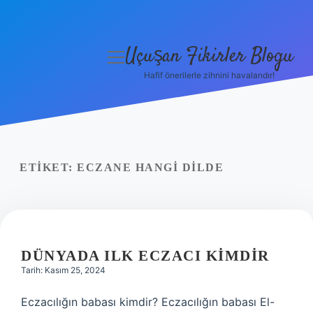
Uçuşan Fikirler Blogu
menüyü
aç
Hafif önerilerle zihnini havalandır!
Anasayfa
Gizlilik Politikası
Yasal Uyarı
ETIKET:
ECZANE HANGI DILDE
Hakkımızda
DÜNYADA ILK ECZACI KIMDIR
Tarih: Kasım 25, 2024
Eczacılığın babası kimdir? Eczacılığın babası El-