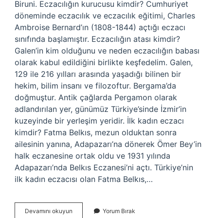
Biruni. Eczacılığın kurucusu kimdir? Cumhuriyet
döneminde eczacılık ve eczacılık eğitimi, Charles
Ambroise Bernard’ın (1808-1844) açtığı eczacı
sınıfında başlamıştır. Eczacılığın atası kimdir?
Galen’in kim olduğunu ve neden eczacılığın babası
olarak kabul edildiğini birlikte keşfedelim. Galen,
129 ile 216 yılları arasında yaşadığı bilinen bir
hekim, bilim insanı ve filozoftur. Bergama’da
doğmuştur. Antik çağlarda Pergamon olarak
adlandırılan yer, günümüz Türkiye’sinde İzmir’in
kuzeyinde bir yerleşim yeridir. İlk kadın eczacı
kimdir? Fatma Belkıs, mezun olduktan sonra
ailesinin yanına, Adapazarı’na dönerek Ömer Bey’in
halk eczanesine ortak oldu ve 1931 yılında
Adapazarı’nda Belkıs Eczanesi’ni açtı. Türkiye’nin
ilk kadın eczacısı olan Fatma Belkıs,…
Dünyada
Devamını okuyun
Yorum Bırak