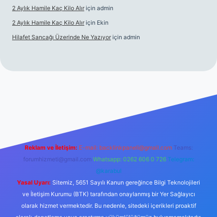
2 Aylık Hamile Kaç Kilo Alır
için
admin
2 Aylık Hamile Kaç Kilo Alır
için
Ekin
Hilafet Sancağı Üzerinde Ne Yazıyor
için
admin
üncel giriş
https://tulipbett.net/
Reklam ve İletişim:
E-mail:
backlinkpaneli@gmail.com
Teams:
forumhizmeti@gmail.com
Whatsapp: 0262 606 0 726
Telegram:
@karabul
Yasal Uyarı:
Sitemiz, 5651 Sayılı Kanun gereğince Bilgi Teknolojileri
ve İletişim Kurumu (BTK) tarafından onaylanmış bir Yer Sağlayıcı
olarak hizmet vermektedir. Bu nedenle, sitedeki içerikleri proaktif