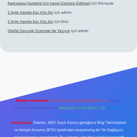
Narkolepsi Hastalığı Için Hangi Doktora Gidilmeli
için
Rüveyda
2 Aylık Hamile Kaç Kilo Alır
için
admin
2 Aylık Hamile Kaç Kilo Alır
için
Ekin
Hilafet Sancağı Üzerinde Ne Yazıyor
için
admin
cel giriş
https://tulipbett.net/
Reklam ve İletişim:
E-mail:
backlinkpaneli@gmail.com
Teams:
forumhizmeti@gmail.com
Whatsapp: 0262 606 0 726
Telegram:
@karabul
Yasal Uyarı:
Sitemiz, 5651 Sayılı Kanun gereğince Bilgi Teknolojileri
ve İletişim Kurumu (BTK) tarafından onaylanmış bir Yer Sağlayıcı