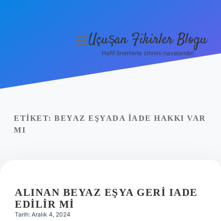
Uçuşan Fikirler Blogu
menüyü
aç
Hafif önerilerle zihnini havalandır!
Anasayfa
Gizlilik Politikası
Yasal Uyarı
ETIKET:
BEYAZ EŞYADA IADE HAKKI VAR
MI
Hakkımızda
ALINAN BEYAZ EŞYA GERI IADE
EDILIR MI
Tarih: Aralık 4, 2024