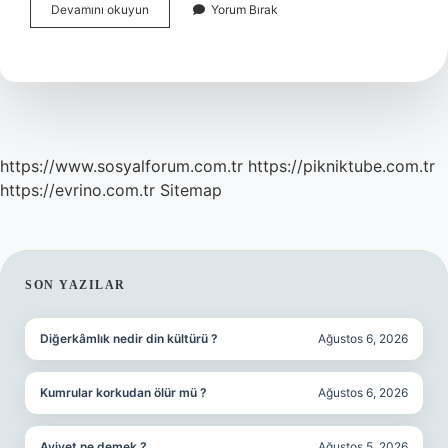
Alınan
Devamını okuyun
Yorum Bırak
Beyaz
Eşya
Geri
Iade
Edilir
Mi
https://www.sosyalforum.com.tr
https://pikniktube.com.tr
https://evrino.com.tr
Sitemap
SIDEBAR
SON YAZILAR
Diğerkâmlık nedir din kültürü ?
Ağustos 6, 2026
Kumrular korkudan ölür mü ?
Ağustos 6, 2026
Aviyet ne demek ?
Ağustos 5, 2026