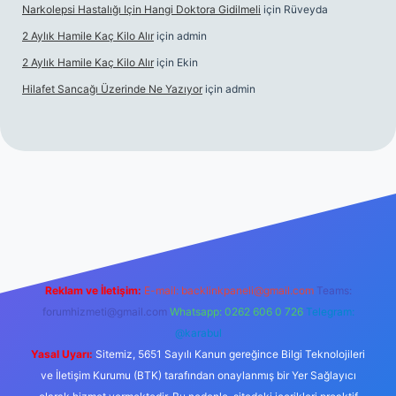
Narkolepsi Hastalığı Için Hangi Doktora Gidilmeli
için
Rüveyda
2 Aylık Hamile Kaç Kilo Alır
için
admin
2 Aylık Hamile Kaç Kilo Alır
için
Ekin
Hilafet Sancağı Üzerinde Ne Yazıyor
için
admin
ncel giriş
https://tulipbett.net/
Reklam ve İletişim:
E-mail:
backlinkpaneli@gmail.com
Teams:
forumhizmeti@gmail.com
Whatsapp: 0262 606 0 726
Telegram:
@karabul
Yasal Uyarı:
Sitemiz, 5651 Sayılı Kanun gereğince Bilgi Teknolojileri
ve İletişim Kurumu (BTK) tarafından onaylanmış bir Yer Sağlayıcı