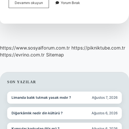
Alınan
Devamını okuyun
Yorum Bırak
Beyaz
Eşya
Geri
Iade
Edilir
Mi
https://www.sosyalforum.com.tr
https://pikniktube.com.tr
https://evrino.com.tr
Sitemap
SIDEBAR
SON YAZILAR
Limanda balık tutmak yasak mıdır ?
Ağustos 7, 2026
Diğerkâmlık nedir din kültürü ?
Ağustos 6, 2026
Kumrular korkudan ölür mü ?
Ağustos 6, 2026