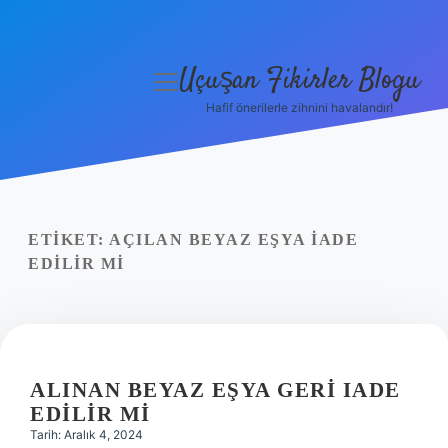
Uçuşan Fikirler Blogu
menüyü
aç
Hafif önerilerle zihnini havalandır!
Anasayfa
Gizlilik Politikası
Yasal Uyarı
ETIKET:
AÇILAN BEYAZ EŞYA IADE
EDILIR MI
Hakkımızda
ALINAN BEYAZ EŞYA GERI IADE
EDILIR MI
Tarih: Aralık 4, 2024