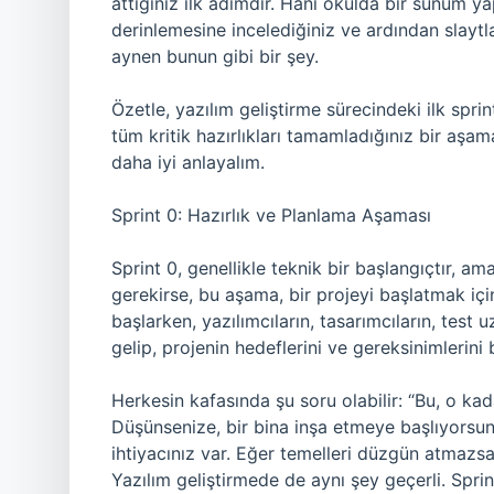
attığınız ilk adımdır. Hani okulda bir sunum 
derinlemesine incelediğiniz ve ardından slaytla
aynen bunun gibi bir şey.
Özetle, yazılım geliştirme sürecindeki ilk sprint,
tüm kritik hazırlıkları tamamladığınız bir aşa
daha iyi anlayalım.
Sprint 0: Hazırlık ve Planlama Aşaması
Sprint 0, genellikle teknik bir başlangıçtır, a
gerekirse, bu aşama, bir projeyi başlatmak için
başlarken, yazılımcıların, tasarımcıların, test 
gelip, projenin hedeflerini ve gereksinimlerini be
Herkesin kafasında şu soru olabilir: “Bu, o ka
Düşünsenize, bir bina inşa etmeye başlıyorsun
ihtiyacınız var. Eğer temelleri düzgün atmazsa
Yazılım geliştirmede de aynı şey geçerli. Sprint