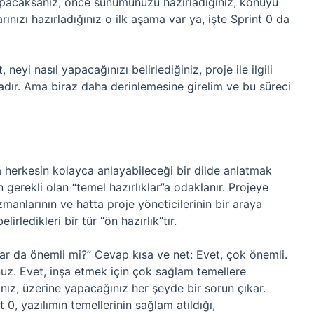
yapacaksanız, önce sunumunuzu hazırladığınız, konuyu
rınızı hazırladığınız o ilk aşama var ya, işte Sprint 0 da
 neyi nasıl yapacağınızı belirlediğiniz, proje ile ilgili
madır. Ama biraz daha derinlemesine girelim ve bu süreci
ma herkesin kolayca anlayabileceği bir dilde anlatmak
 gerekli olan “temel hazırlıklar”a odaklanır. Projeye
uzmanlarının ve hatta proje yöneticilerinin bir araya
lirledikleri bir tür “ön hazırlık”tır.
dar da önemli mi?” Cevap kısa ve net: Evet, çok önemli.
uz. Evet, inşa etmek için çok sağlam temellere
nız, üzerine yapacağınız her şeyde bir sorun çıkar.
 0, yazılımın temellerinin sağlam atıldığı,