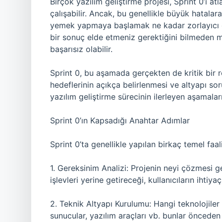
Birçok yazılım geliştirme projesi, Sprint 0’ı
çalışabilir. Ancak, bu genellikle büyük hatala
yemek yapmaya başlamak ne kadar zorlayıcı olu
bir sonuç elde etmeniz gerektiğini bilmeden m
başarısız olabilir.
Sprint 0, bu aşamada gerçekten de kritik bir ro
hedeflerinin açıkça belirlenmesi ve altyapı s
yazılım geliştirme sürecinin ilerleyen aşamala
Sprint 0’ın Kapsadığı Anahtar Adımlar
Sprint 0’ta genellikle yapılan birkaç temel faal
1. Gereksinim Analizi: Projenin neyi çözmesi ger
işlevleri yerine getireceği, kullanıcıların ihtiyaç
2. Teknik Altyapı Kurulumu: Hangi teknolojiler 
sunucular, yazılım araçları vb. bunlar önceden b