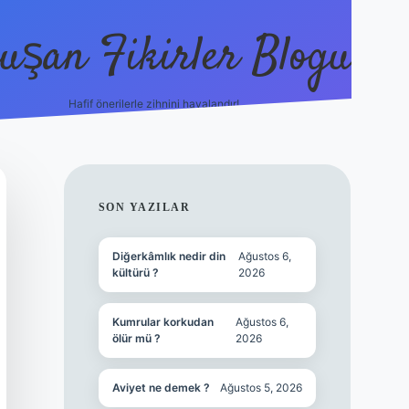
uşan Fikirler Blogu
Hafif önerilerle zihnini havalandır!
hiltonbet güncel giriş
https
SIDEBAR
SON YAZILAR
Diğerkâmlık nedir din
Ağustos 6,
kültürü ?
2026
Kumrular korkudan
Ağustos 6,
ölür mü ?
2026
Aviyet ne demek ?
Ağustos 5, 2026