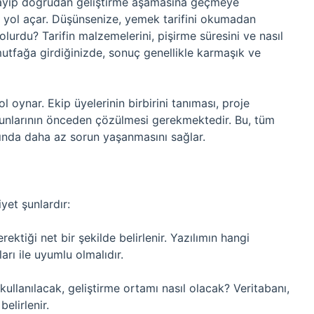
 atlayıp doğrudan geliştirme aşamasına geçmeye
ra yol açar. Düşünsenize, yemek tarifini okumadan
rdu? Tarifin malzemelerini, pişirme süresini ve nasıl
utfağa girdiğinizde, sonuç genellikle karmaşık ve
l oynar. Ekip üyelerinin birbirini tanıması, proje
orunlarının önceden çözülmesi gerekmektedir. Bu, tüm
rında daha az sorun yaşanmasını sağlar.
iyet şunlardır:
ektiği net bir şekilde belirlenir. Yazılımın hangi
ları ile uyumlu olmalıdır.
kullanılacak, geliştirme ortamı nasıl olacak? Veritabanı,
elirlenir.