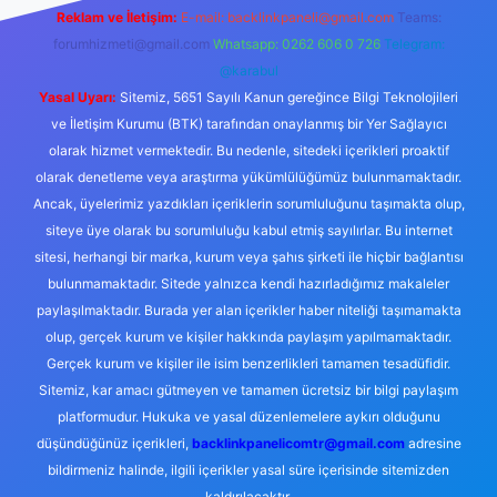
Reklam ve İletişim:
E-mail:
backlinkpaneli@gmail.com
Teams:
forumhizmeti@gmail.com
Whatsapp: 0262 606 0 726
Telegram:
@karabul
Yasal Uyarı:
Sitemiz, 5651 Sayılı Kanun gereğince Bilgi Teknolojileri
ve İletişim Kurumu (BTK) tarafından onaylanmış bir Yer Sağlayıcı
olarak hizmet vermektedir. Bu nedenle, sitedeki içerikleri proaktif
olarak denetleme veya araştırma yükümlülüğümüz bulunmamaktadır.
Ancak, üyelerimiz yazdıkları içeriklerin sorumluluğunu taşımakta olup,
siteye üye olarak bu sorumluluğu kabul etmiş sayılırlar. Bu internet
sitesi, herhangi bir marka, kurum veya şahıs şirketi ile hiçbir bağlantısı
bulunmamaktadır. Sitede yalnızca kendi hazırladığımız makaleler
paylaşılmaktadır. Burada yer alan içerikler haber niteliği taşımamakta
olup, gerçek kurum ve kişiler hakkında paylaşım yapılmamaktadır.
Gerçek kurum ve kişiler ile isim benzerlikleri tamamen tesadüfidir.
Sitemiz, kar amacı gütmeyen ve tamamen ücretsiz bir bilgi paylaşım
platformudur. Hukuka ve yasal düzenlemelere aykırı olduğunu
düşündüğünüz içerikleri,
backlinkpanelicomtr@gmail.com
adresine
bildirmeniz halinde, ilgili içerikler yasal süre içerisinde sitemizden
kaldırılacaktır.