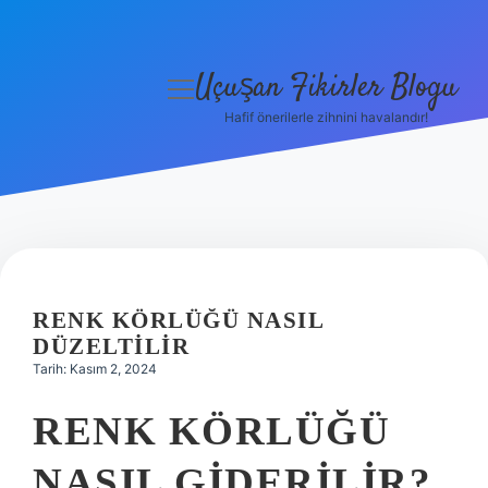
Uçuşan Fikirler Blogu
menüyü
aç
Hafif önerilerle zihnini havalandır!
Anasayfa
Gizlilik Politikası
Yasal Uyarı
Hakkımızda
RENK KÖRLÜĞÜ NASIL
DÜZELTILIR
Tarih: Kasım 2, 2024
RENK KÖRLÜĞÜ
NASIL GIDERILIR?