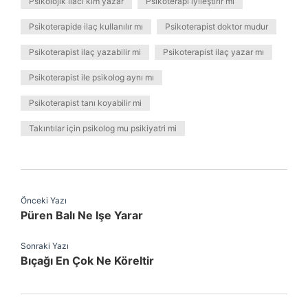
Psikolojik ilacı kim yazar
Psikoterapi iyileştirir mi
Psikoterapide ilaç kullanılır mı
Psikoterapist doktor mudur
Psikoterapist ilaç yazabilir mi
Psikoterapist ilaç yazar mı
Psikoterapist ile psikolog aynı mı
Psikoterapist tanı koyabilir mi
Takıntılar için psikolog mu psikiyatri mi
Önceki Yazı
Püren Balı Ne Işe Yarar
Sonraki Yazı
Bıçağı En Çok Ne Köreltir