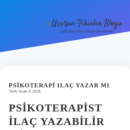
Uçuşan Fikirler Blogu
menüyü
aç
Hafif önerilerle zihnini havalandır!
Anasayfa
Gizlilik Politikası
Yasal Uyarı
Hakkımızda
PSIKOTERAPI ILAÇ YAZAR MI
Tarih: Ocak 4, 2025
PSIKOTERAPIST
ILAÇ YAZABILIR