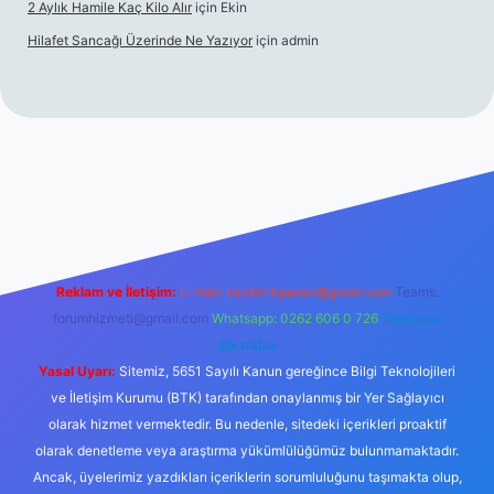
2 Aylık Hamile Kaç Kilo Alır
için
Ekin
Hilafet Sancağı Üzerinde Ne Yazıyor
için
admin
//tulipbett.net/
Reklam ve İletişim:
E-mail:
backlinkpaneli@gmail.com
Teams:
forumhizmeti@gmail.com
Whatsapp: 0262 606 0 726
Telegram:
@karabul
Yasal Uyarı:
Sitemiz, 5651 Sayılı Kanun gereğince Bilgi Teknolojileri
ve İletişim Kurumu (BTK) tarafından onaylanmış bir Yer Sağlayıcı
olarak hizmet vermektedir. Bu nedenle, sitedeki içerikleri proaktif
olarak denetleme veya araştırma yükümlülüğümüz bulunmamaktadır.
Ancak, üyelerimiz yazdıkları içeriklerin sorumluluğunu taşımakta olup,