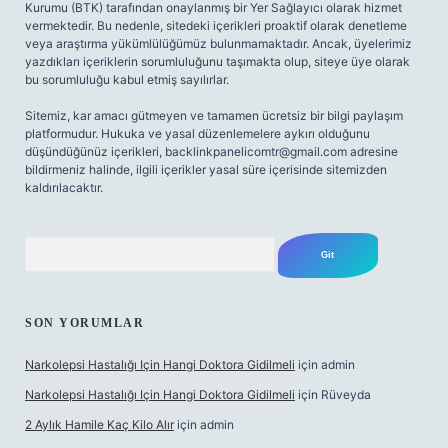
Kurumu (BTK) tarafından onaylanmış bir Yer Sağlayıcı olarak hizmet
vermektedir. Bu nedenle, sitedeki içerikleri proaktif olarak denetleme
veya araştırma yükümlülüğümüz bulunmamaktadır. Ancak, üyelerimiz
yazdıkları içeriklerin sorumluluğunu taşımakta olup, siteye üye olarak
bu sorumluluğu kabul etmiş sayılırlar.
Sitemiz, kar amacı gütmeyen ve tamamen ücretsiz bir bilgi paylaşım
platformudur. Hukuka ve yasal düzenlemelere aykırı olduğunu
düşündüğünüz içerikleri,
backlinkpanelicomtr@gmail.com
adresine
bildirmeniz halinde, ilgili içerikler yasal süre içerisinde sitemizden
kaldırılacaktır.
Arama
SON YORUMLAR
Narkolepsi Hastalığı Için Hangi Doktora Gidilmeli
için
admin
Narkolepsi Hastalığı Için Hangi Doktora Gidilmeli
için
Rüveyda
2 Aylık Hamile Kaç Kilo Alır
için
admin