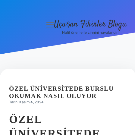
Uçuşan Fikirler Blogu
menüyü
aç
Hafif önerilerle zihnini havalandır!
Anasayfa
Gizlilik Politikası
Yasal Uyarı
Hakkımızda
ÖZEL ÜNIVERSITEDE BURSLU
OKUMAK NASIL OLUYOR
Tarih: Kasım 4, 2024
ÖZEL
ÜNIVERSITEDE