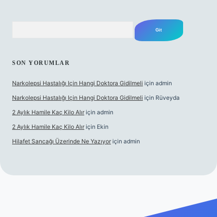
Arama
SON YORUMLAR
Narkolepsi Hastalığı Için Hangi Doktora Gidilmeli
için
admin
Narkolepsi Hastalığı Için Hangi Doktora Gidilmeli
için
Rüveyda
2 Aylık Hamile Kaç Kilo Alır
için
admin
2 Aylık Hamile Kaç Kilo Alır
için
Ekin
Hilafet Sancağı Üzerinde Ne Yazıyor
için
admin
/tulipbett.net/