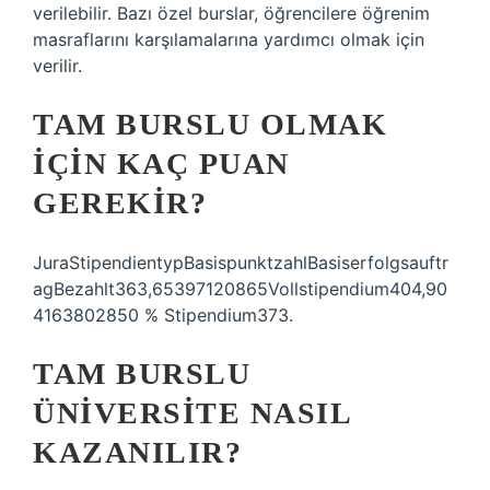
verilebilir. Bazı özel burslar, öğrencilere öğrenim
masraflarını karşılamalarına yardımcı olmak için
verilir.
TAM BURSLU OLMAK
IÇIN KAÇ PUAN
GEREKIR?
JuraStipendientypBasispunktzahlBasiserfolgsauftr
agBezahlt363,65397120865Vollstipendium404,90
4163802850 % Stipendium373.
TAM BURSLU
ÜNIVERSITE NASIL
KAZANILIR?