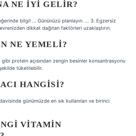
A NE IYI GELIR?
eğerinde bilgi! … Gününüzü planlayın. … 3. Egzersiz
vrenizden dikkat dağıtan faktörleri uzaklaştırın.
IN NE YEMELI?
ş gibi protein açısından zengin besinler konsantrasyonu
kilde tüketilebilir.
ACI HANGISI?
davisinde günümüzde en sık kullanılan ve birinci
ANGI VITAMIN
?