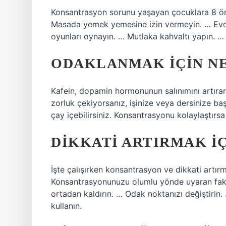
Konsantrasyon sorunu yaşayan çocuklara 8 öne
Masada yemek yemesine izin vermeyin. … Evde i
oyunları oynayın. … Mutlaka kahvaltı yapın. … 
ODAKLANMAK IÇIN NE
Kafein, dopamin hormonunun salınımını artıra
zorluk çekiyorsanız, işinize veya dersinize b
çay içebilirsiniz. Konsantrasyonu kolaylaştırsa 
DIKKATI ARTIRMAK IÇ
İşte çalışırken konsantrasyon ve dikkati artı
Konsantrasyonunuzu olumlu yönde uyaran faktör
ortadan kaldırın. … Odak noktanızı değiştirin.
kullanın.