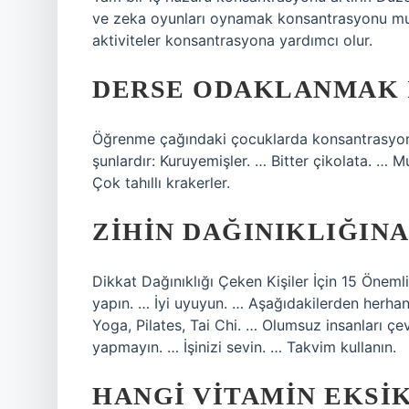
ve zeka oyunları oynamak konsantrasyonu muaz
aktiviteler konsantrasyona yardımcı olur.
DERSE ODAKLANMAK I
Öğrenme çağındaki çocuklarda konsantrasyonu 
şunlardır: Kuruyemişler. … Bitter çikolata. …
Çok tahıllı krakerler.
ZIHIN DAĞINIKLIĞINA
Dikkat Dağınıklığı Çeken Kişiler İçin 15 Öneml
yapın. … İyi uyuyun. … Aşağıdakilerden herhang
Yoga, Pilates, Tai Chi. … Olumsuz insanları çev
yapmayın. … İşinizi sevin. … Takvim kullanın.
HANGI VITAMIN EKSI