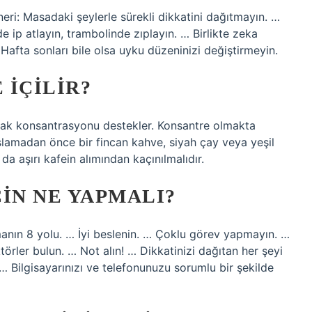
ri: Masadaki şeylerle sürekli dikkatini dağıtmayın. …
p atlayın, trambolinde zıplayın. … Birlikte zeka
Hafta sonları bile olsa uyku düzeninizi değiştirmeyin.
 IÇILIR?
rak konsantrasyonu destekler. Konsantre olmakta
aşlamadan önce bir fincan kahve, siyah çay veya yeşil
da aşırı kafein alımından kaçınılmalıdır.
IN NE YAPMALI?
rmanın 8 yolu. … İyi beslenin. … Çoklu görev yapmayın. …
ler bulun. … Not alın! … Dikkatinizi dağıtan her şeyi
 … Bilgisayarınızı ve telefonunuzu sorumlu bir şekilde