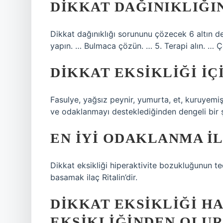
DIKKAT DAĞINIKLIĞIN
Dikkat dağınıklığı sorununu çözecek 6 altın d
yapın. … Bulmaca çözün. … 5. Terapi alın. … Çe
DIKKAT EKSIKLIĞI IÇ
Fasulye, yağsız peynir, yumurta, et, kuruyemi
ve odaklanmayı desteklediğinden dengeli bir şe
EN IYI ODAKLANMA IL
Dikkat eksikliği hiperaktivite bozukluğunun te
basamak ilaç Ritalin’dir.
DIKKAT EKSIKLIĞI H
EKSIKLIĞINDEN OLUR