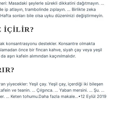
ri: Masadaki şeylerle sürekli dikkatini dağıtmayın. …
p atlayın, trambolinde zıplayın. … Birlikte zeka
Hafta sonları bile olsa uyku düzeninizi değiştirmeyin.
 IÇILIR?
rak konsantrasyonu destekler. Konsantre olmakta
aşlamadan önce bir fincan kahve, siyah çay veya yeşil
da aşırı kafein alımından kaçınılmalıdır.
IR?
n yiyecekler: Yeşil çay. Yeşil çay, içerdiği iki bileşen
afein ve teanin. … Çılgınca. … Yaban mersini. … Şu. …
zeler. … Keten tohumu.Daha fazla makale…•12 Eylül 2019