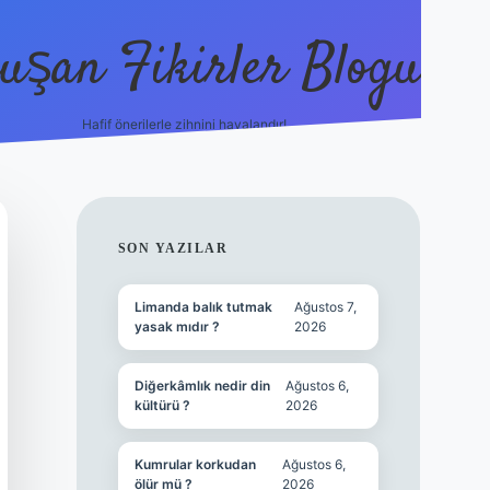
uşan Fikirler Blogu
Hafif önerilerle zihnini havalandır!
hiltonbet güncel giriş
https:
SIDEBAR
SON YAZILAR
Limanda balık tutmak
Ağustos 7,
yasak mıdır ?
2026
Diğerkâmlık nedir din
Ağustos 6,
kültürü ?
2026
Kumrular korkudan
Ağustos 6,
ölür mü ?
2026