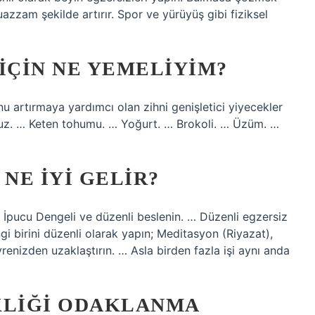
zam şekilde artırır. Spor ve yürüyüş gibi fiziksel
ÇIN NE YEMELIYIM?
artırmaya yardımcı olan zihni genişletici yiyecekler
 Muz. … Keten tohumu. … Yoğurt. … Brokoli. … Üzüm. …
 NE IYI GELIR?
i İpucu Dengeli ve düzenli beslenin. … Düzenli egzersiz
i birini düzenli olarak yapın; Meditasyon (Riyazat),
renizden uzaklaştırın. … Asla birden fazla işi aynı anda
KLIĞI ODAKLANMA