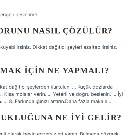
dengeli beslenme.
ORUNU NASIL ÇÖZÜLÜR?
bilirsiniz. Dikkat dağıtıcı şeyleri azaltabilirsiniz.
AK IÇIN NE YAPMALI?
kkat dağıtıcı şeylerden kurtulun. … Küçük dozlarda
… Kısa molalar verin. … Yeterli ve doğru beslenin. … İyi
n. … 8. Farkındalığınızı artırın.Daha fazla makale…
KLUĞUNA NE IYI GELIR?
enli olarak beyin egzersizleri yapın. Bulmaca çözmek