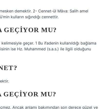
, mesken demektir. 2- Cennet-ül Mâva: Salih amel
ü’min kulların sığındığı cennettir.
A GEÇIYOR MU?
” kelimesiyle geçer. 1 Bu ifadenin kullanıldığı bağlama
cisinin ise Hz. Muhammed (s.a.s.) ile ilgili olduğunu
NET?
mektir.
A GEÇIYOR MU?
geçmez. Ancak anlamı bakımından son derece güzel ve