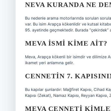
NEVA KURANDA NE D
Bu nedenle arama motorlarında sorulan sorular
var. Bu isim Arapça kökenlidir ve kutsal kitab
95. ayetinde geçmektedir. Burada “çekirdek” 
MEVA ISMI KIME AIT?
Meva, Arapça kökenli bir isimdir ve dilimize A
ikamet yeri anlamına gelir.
CENNETIN 7. KAPISINI
Bu kapılar şunlardır: Mağfiret Kapısı, Cihad K
Kapısı (Zekat), Namaz Kapısı, Reyyan Kapısı, Zi
MEVA CENNETI KIMLE