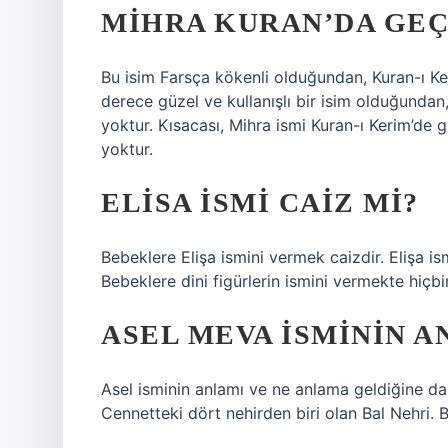
MIHRA KURAN’DA GEÇ
Bu isim Farsça kökenli olduğundan, Kuran-ı 
derece güzel ve kullanışlı bir isim olduğundan,
yoktur. Kısacası, Mihra ismi Kuran-ı Kerim’de
yoktur.
ELISA ISMI CAIZ MI?
Bebeklere Elişa ismini vermek caizdir. Elişa is
Bebeklere dini figürlerin ismini vermekte hiçbi
ASEL MEVA ISMININ A
Asel isminin anlamı ve ne anlama geldiğine dair
Cennetteki dört nehirden biri olan Bal Nehri. Ba