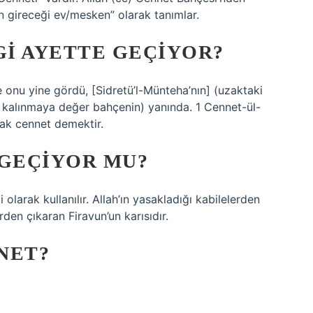
n gireceği ev/mesken” olarak tanımlar.
I AYETTE GEÇIYOR?
şte onu yine gördü, [Sidretü’l-Münteha’nın] (uzaktaki
de kalınmaya değer bahçenin) yanında. 1 Cennet-ül-
cak cennet demektir.
 GEÇIYOR MU?
larak kullanılır. Allah’ın yasakladığı kabilelerden
irden çıkaran Firavun’un karısıdır.
NET?