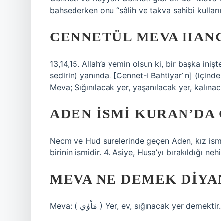
bahsederken onu “sâlih ve takva sahibi kulları
CENNETÜL MEVA HANG
13,14,15. Allah’a yemin olsun ki, bir başka ini
sedirin) yanında, [Cennet-i Bahtiyar’ın] (için
Meva; Sığınılacak yer, yaşanılacak yer, kalına
ADEN ISMI KURAN’DA
Necm ve Hud surelerinde geçen Aden, kız ismi o
birinin ismidir. 4. Asiye, Husa’yı bırakıldığı neh
MEVA NE DEMEK DIYA
Meva: ( مَاْوٰي ) Yer, ev, sığınacak yer demektir.