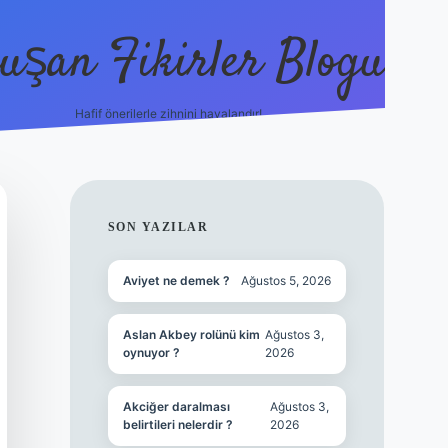
uşan Fikirler Blogu
Hafif önerilerle zihnini havalandır!
hiltonbet güncel giriş
https:/
SIDEBAR
SON YAZILAR
Aviyet ne demek ?
Ağustos 5, 2026
Aslan Akbey rolünü kim
Ağustos 3,
oynuyor ?
2026
Akciğer daralması
Ağustos 3,
belirtileri nelerdir ?
2026