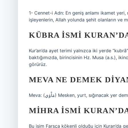
1- Cennet-i Adn: En geniş anlamı ikamet yeri
işleyenlerin, Allah yolunda şehit olanların ve m
KÜBRA ISMI KURAN’D
Kur’an’da ayet terimi yalnızca iki yerde “kubrâ
baktığımızda, birincisinin Hz. Musa (a.s.), ikin
görürüz.
MEVA NE DEMEK DIYA
Meva: (مَاْوٰي) Mesken, yurt, sığınacak yer de
MIHRA ISMI KURAN’D
Bu isim Farsça kökenli olduğu için Kuran’da 