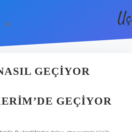
Uç
NASIL GEÇIYOR
KERIM’DE GEÇIYOR