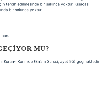
 için tercih edilmesinde bir sakınca yoktur. Kısacası
nda bir sakınca yoktur.
rtman.
 GEÇIYOR MU?
uran-ı Kerim’de (En’am Suresi, ayet 95) geçmektedir