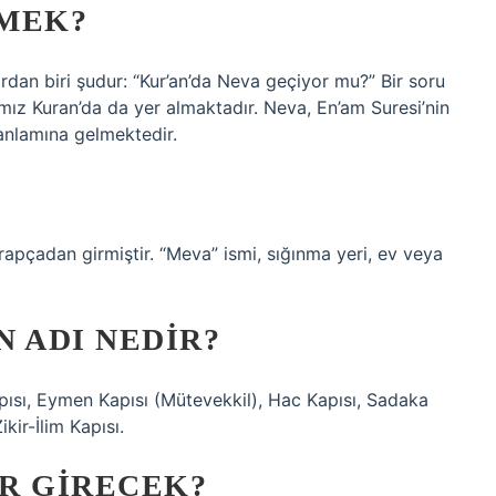
EMEK?
dan biri şudur: “Kur’an’da Neva geçiyor mu?” Bir soru
ımız Kuran’da da yer almaktadır. Neva, En’am Suresi’nin
anlamına gelmektedir.
rapçadan girmiştir. “Meva” ismi, sığınma yeri, ev veya
N ADI NEDIR?
apısı, Eymen Kapısı (Mütevekkil), Hac Kapısı, Sadaka
kir-İlim Kapısı.
R GIRECEK?