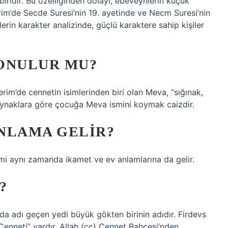
biridir. Bu özelliğinden dolayı, ebeveynlerin küçük
 Kerim’de Secde Suresi’nin 19. ayetinde ve Necm Suresi’nin
erin karakter analizinde, güçlü karaktere sahip kişiler
ONULUR MU?
erim’de cennetin isimlerinden biri olan Meva, “sığınak,
kaynaklara göre çocuğa Meva ismini koymak caizdir.
NLAMA GELIR?
smi aynı zamanda ikamet ve ev anlamlarına da gelir.
?
da adı geçen yedi büyük gökten birinin adıdır. Firdevs
enneti” vardır. Allah (cc) Cennet Bahçesi’nden