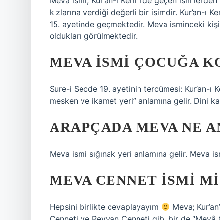
Meva ismi, Kur’an-ı Kerim’de geçen isimlerden 
kızlarına verdiği değerli bir isimdir. Kur’an-ı
15. ayetinde geçmektedir. Meva ismindeki kişil
oldukları görülmektedir.
MEVA ISMI ÇOCUĞA K
Sure-i Secde 19. ayetinin tercümesi: Kur’an-ı K
mesken ve ikamet yeri” anlamına gelir. Dini 
ARAPÇADA MEVA NE A
Meva ismi sığınak yeri anlamına gelir. Meva i
MEVA CENNET ISMI MI
Hepsini birlikte cevaplayayım
Meva; Kur’an’
Cenneti ve Reyyan Cenneti gibi bir de “Mevâ C