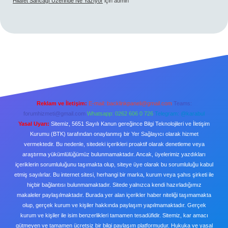
Hilafet Sancağı Üzerinde Ne Yazıyor
için
admin
Reklam ve İletişim:
E-mail:
backlinkpaneli@gmail.com
Teams:
forumhizmeti@gmail.com
Whatsapp: 0262 606 0 726
Telegram: @karabul
Yasal Uyarı:
Sitemiz, 5651 Sayılı Kanun gereğince Bilgi Teknolojileri ve İletişim
Kurumu (BTK) tarafından onaylanmış bir Yer Sağlayıcı olarak hizmet
vermektedir. Bu nedenle, sitedeki içerikleri proaktif olarak denetleme veya
araştırma yükümlülüğümüz bulunmamaktadır. Ancak, üyelerimiz yazdıkları
içeriklerin sorumluluğunu taşımakta olup, siteye üye olarak bu sorumluluğu kabul
etmiş sayılırlar. Bu internet sitesi, herhangi bir marka, kurum veya şahıs şirketi ile
hiçbir bağlantısı bulunmamaktadır. Sitede yalnızca kendi hazırladığımız
makaleler paylaşılmaktadır. Burada yer alan içerikler haber niteliği taşımamakta
olup, gerçek kurum ve kişiler hakkında paylaşım yapılmamaktadır. Gerçek
kurum ve kişiler ile isim benzerlikleri tamamen tesadüfidir. Sitemiz, kar amacı
gütmeyen ve tamamen ücretsiz bir bilgi paylaşım platformudur. Hukuka ve yasal