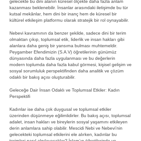
gelecekte bu dini alanın küresel ölçekte daha fazla anlam
kazanması beklenebilir. İnsanlar arasındaki iletişimde bu tür
kutsal mekânlar, hem dini bir inanç hem de küresel bir
kültürel etkileşim platformu olarak stratejik bir rol oynayabilir.
Nebevi kavramının da benzer şekilde, sadece dini bir terim
olmaktan çıkıp, toplumsal etik, liderlik ve insan hakları gibi
alanlara daha geniş bir yansıma bulması muhtemeldir.
Peygamber Efendimizin (S.A.V) öğretilerinin günümüz
dünyasında daha fazla uygulanması ve bu değerlerin
modern toplumda daha fazla kabul görmesi, kişisel gelişim ve
sosyal sorumluluk perspektifinden daha analitik ve çözüm
odaklı bir bakış açısı oluşturabilir.
Geleceğe Dair İnsan Odaklı ve Toplumsal Etkiler: Kadın
Perspektifi
Kadınlar ise daha çok duygusal ve toplumsal etkiler
üzerinden düşünmeye eğilimlidirler. Bu bakış açısı, toplumsal
adalet, insan hakları ve bireylerin sosyal yaşamını etkileyen
derin anlamlara sahip olabilir. Mescidi Nebi ve Nebevi’nin
gelecekteki toplumsal etkilerini ele alırken, kadınlar bu
terimleri nasıl algılayacaklar? İslam’ın öğretilerinde ve