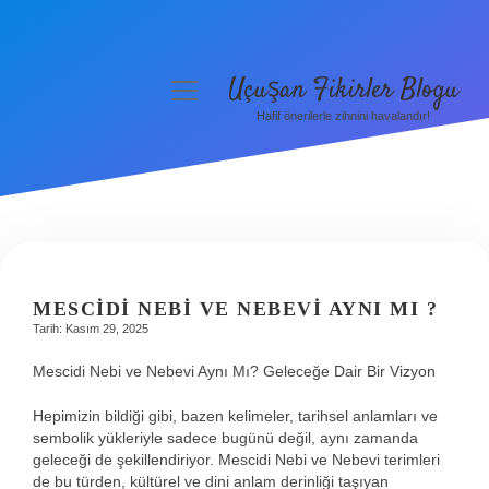
Uçuşan Fikirler Blogu
menüyü
aç
Hafif önerilerle zihnini havalandır!
Anasayfa
Gizlilik Politikası
Yasal Uyarı
Hakkımızda
MESCIDI NEBI VE NEBEVI AYNI MI ?
Tarih: Kasım 29, 2025
Mescidi Nebi ve Nebevi Aynı Mı? Geleceğe Dair Bir Vizyon
Hepimizin bildiği gibi, bazen kelimeler, tarihsel anlamları ve
sembolik yükleriyle sadece bugünü değil, aynı zamanda
geleceği de şekillendiriyor. Mescidi Nebi ve Nebevi terimleri
de bu türden, kültürel ve dini anlam derinliği taşıyan