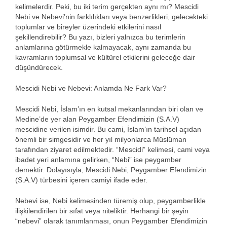
kelimelerdir. Peki, bu iki terim gerçekten aynı mı? Mescidi
Nebi ve Nebevi’nin farklılıkları veya benzerlikleri, gelecekteki
toplumlar ve bireyler üzerindeki etkilerini nasıl
şekillendirebilir? Bu yazı, bizleri yalnızca bu terimlerin
anlamlarına götürmekle kalmayacak, aynı zamanda bu
kavramların toplumsal ve kültürel etkilerini geleceğe dair
düşündürecek.
Mescidi Nebi ve Nebevi: Anlamda Ne Fark Var?
Mescidi Nebi, İslam’ın en kutsal mekanlarından biri olan ve
Medine’de yer alan Peygamber Efendimizin (S.A.V)
mescidine verilen isimdir. Bu cami, İslam’ın tarihsel açıdan
önemli bir simgesidir ve her yıl milyonlarca Müslüman
tarafından ziyaret edilmektedir. “Mescidi” kelimesi, cami veya
ibadet yeri anlamına gelirken, “Nebi” ise peygamber
demektir. Dolayısıyla, Mescidi Nebi, Peygamber Efendimizin
(S.A.V) türbesini içeren camiyi ifade eder.
Nebevi ise, Nebi kelimesinden türemiş olup, peygamberlikle
ilişkilendirilen bir sıfat veya niteliktir. Herhangi bir şeyin
“nebevi” olarak tanımlanması, onun Peygamber Efendimizin