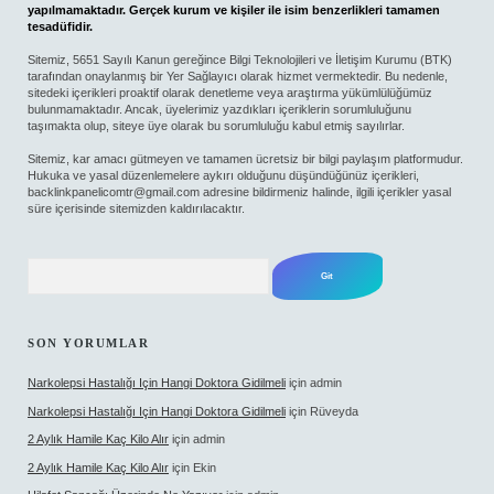
yapılmamaktadır. Gerçek kurum ve kişiler ile isim benzerlikleri tamamen
tesadüfidir.
Sitemiz, 5651 Sayılı Kanun gereğince Bilgi Teknolojileri ve İletişim Kurumu (BTK)
tarafından onaylanmış bir Yer Sağlayıcı olarak hizmet vermektedir. Bu nedenle,
sitedeki içerikleri proaktif olarak denetleme veya araştırma yükümlülüğümüz
bulunmamaktadır. Ancak, üyelerimiz yazdıkları içeriklerin sorumluluğunu
taşımakta olup, siteye üye olarak bu sorumluluğu kabul etmiş sayılırlar.
Sitemiz, kar amacı gütmeyen ve tamamen ücretsiz bir bilgi paylaşım platformudur.
Hukuka ve yasal düzenlemelere aykırı olduğunu düşündüğünüz içerikleri,
backlinkpanelicomtr@gmail.com
adresine bildirmeniz halinde, ilgili içerikler yasal
süre içerisinde sitemizden kaldırılacaktır.
Arama
SON YORUMLAR
Narkolepsi Hastalığı Için Hangi Doktora Gidilmeli
için
admin
Narkolepsi Hastalığı Için Hangi Doktora Gidilmeli
için
Rüveyda
2 Aylık Hamile Kaç Kilo Alır
için
admin
2 Aylık Hamile Kaç Kilo Alır
için
Ekin