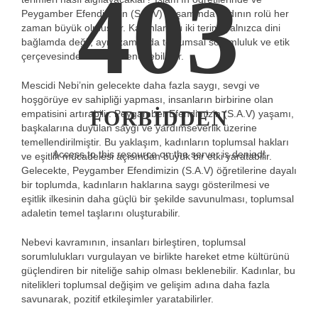
403
Peygamber Efendimizin (S.A.V) yaşamında kadının rolü her
zaman büyük olmuştur. Kadınlar, bu iki terimi yalnızca dini
bağlamda değil, aynı zamanda toplumsal sorumluluk ve etik
çerçevesinde de değerlendirebilirler.
Mescidi Nebi’nin gelecekte daha fazla saygı, sevgi ve
hoşgörüye ev sahipliği yapması, insanların birbirine olan
FORBIDDEN
empatisini artırabilir. Peygamber Efendimizin (S.A.V) yaşamı,
başkalarına duyulan saygı ve yardımseverlik üzerine
temellendirilmiştir. Bu yaklaşım, kadınların toplumsal hakları
Access to this resource on the server is denied!
ve eşitlik mücadelesi açısından büyük bir etki yaratabilir.
Gelecekte, Peygamber Efendimizin (S.A.V) öğretilerine dayalı
bir toplumda, kadınların haklarına saygı gösterilmesi ve
eşitlik ilkesinin daha güçlü bir şekilde savunulması, toplumsal
adaletin temel taşlarını oluşturabilir.
Nebevi kavramının, insanları birleştiren, toplumsal
sorumlulukları vurgulayan ve birlikte hareket etme kültürünü
güçlendiren bir niteliğe sahip olması beklenebilir. Kadınlar, bu
nitelikleri toplumsal değişim ve gelişim adına daha fazla
savunarak, pozitif etkileşimler yaratabilirler.