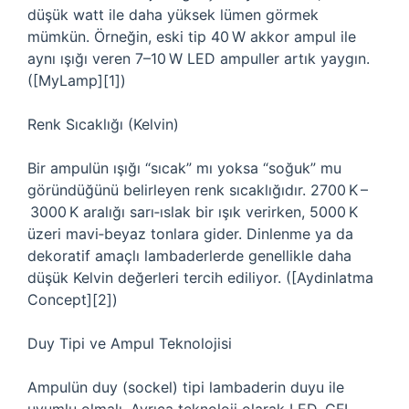
düşük watt ile daha yüksek lümen görmek
mümkün. Örneğin, eski tip 40 W akkor ampul ile
aynı ışığı veren 7–10 W LED ampuller artık yaygın.
([MyLamp][1])
Renk Sıcaklığı (Kelvin)
Bir ampulün ışığı “sıcak” mı yoksa “soğuk” mu
göründüğünü belirleyen renk sıcaklığıdır. 2700 K –
3000 K aralığı sarı‑ıslak bir ışık verirken, 5000 K
üzeri mavi‑beyaz tonlara gider. Dinlenme ya da
dekoratif amaçlı lambaderlerde genellikle daha
düşük Kelvin değerleri tercih ediliyor. ([Aydinlatma
Concept][2])
Duy Tipi ve Ampul Teknolojisi
Ampulün duy (sockel) tipi lambaderin duyu ile