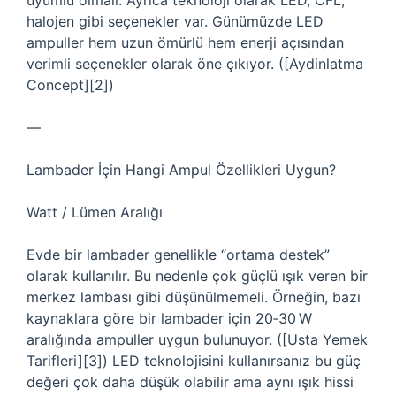
uyumlu olmalı. Ayrıca teknoloji olarak LED, CFL,
halojen gibi seçenekler var. Günümüzde LED
ampuller hem uzun ömürlü hem enerji açısından
verimli seçenekler olarak öne çıkıyor. ([Aydinlatma
Concept][2])
—
Lambader İçin Hangi Ampul Özellikleri Uygun?
Watt / Lümen Aralığı
Evde bir lambader genellikle “ortama destek”
olarak kullanılır. Bu nedenle çok güçlü ışık veren bir
merkez lambası gibi düşünülmemeli. Örneğin, bazı
kaynaklara göre bir lambader için 20‑30 W
aralığında ampuller uygun bulunuyor. ([Usta Yemek
Tarifleri][3]) LED teknolojisini kullanırsanız bu güç
değeri çok daha düşük olabilir ama aynı ışık hissi