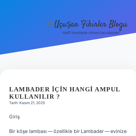
Uçuşan Fikirler Blogu
menüyü
aç
Hafif önerilerle zihnini havalandır!
Anasayfa
Gizlilik Politikası
Yasal Uyarı
Hakkımızda
LAMBADER IÇIN HANGI AMPUL
KULLANILIR ?
Tarih: Kasım 21, 2025
Giriş
Bir köşe lambası — özellikle bir Lambader — evinize