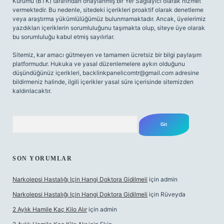
Kurumu (BTK) tarafından onaylanmış bir Yer Sağlayıcı olarak hizmet
vermektedir. Bu nedenle, sitedeki içerikleri proaktif olarak denetleme
veya araştırma yükümlülüğümüz bulunmamaktadır. Ancak, üyelerimiz
yazdıkları içeriklerin sorumluluğunu taşımakta olup, siteye üye olarak
bu sorumluluğu kabul etmiş sayılırlar.
Sitemiz, kar amacı gütmeyen ve tamamen ücretsiz bir bilgi paylaşım
platformudur. Hukuka ve yasal düzenlemelere aykırı olduğunu
düşündüğünüz içerikleri,
backlinkpanelicomtr@gmail.com
adresine
bildirmeniz halinde, ilgili içerikler yasal süre içerisinde sitemizden
kaldırılacaktır.
Arama
SON YORUMLAR
Narkolepsi Hastalığı Için Hangi Doktora Gidilmeli
için
admin
Narkolepsi Hastalığı Için Hangi Doktora Gidilmeli
için
Rüveyda
2 Aylık Hamile Kaç Kilo Alır
için
admin