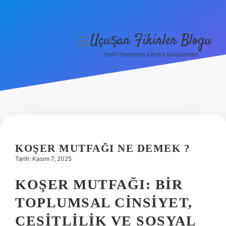
Uçuşan Fikirler Blogu
menüyü
aç
Hafif önerilerle zihnini havalandır!
Anasayfa
Gizlilik Politikası
Yasal Uyarı
Hakkımızda
KOŞER MUTFAĞI NE DEMEK ?
Tarih: Kasım 7, 2025
KOŞER MUTFAĞI: BIR
TOPLUMSAL CINSIYET,
ÇEŞITLILIK VE SOSYAL