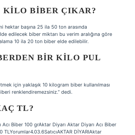
 KILO BIBER ÇIKAR?
imi hektar başına 25 ila 50 ton arasında
lde edilecek biber miktarı bu verim aralığına göre
lama 10 ila 20 ton biber elde edilebilir.
BERDEN BIR KILO PUL
tmek için yaklaşık 10 kilogram biber kullanılması
biberi renklendiremezsiniz.” dedi.
KAÇ TL?
ı Acı Biber 100 grAktar Diyarı Aktar Diyarı Acı Biber
00 TLYorumlar4.03.6SatıcıAKTAR DİYARIAktar