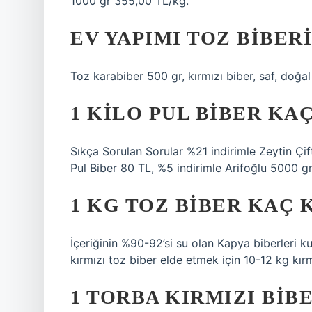
1000 gr 355,00 TL/kg.
EV YAPIMI TOZ BIBER
Toz karabiber 500 gr, kırmızı biber, saf, doğa
1 KILO PUL BIBER KAÇ
Sıkça Sorulan Sorular %21 indirimle Zeytin Çiftli
Pul Biber 80 TL, %5 indirimle Arifoğlu 5000 gr 
1 KG TOZ BIBER KAÇ 
İçeriğinin %90-92’si su olan Kapya biberleri k
kırmızı toz biber elde etmek için 10-12 kg kır
1 TORBA KIRMIZI BIB