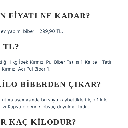
IN FIYATI NE KADAR?
l ev yapımı biber – 299,90 TL.
 TL?
ği 1 kg İpek Kırmızı Pul Biber Tatlısı 1. Kalite – Tatlı
Kırmızı Acı Pul Biber 1.
KILO BIBERDEN ÇIKAR?
urutma aşamasında bu suyu kaybettikleri için 1 kilo
mızı Kapya biberine ihtiyaç duyulmaktadır.
ER KAÇ KILODUR?