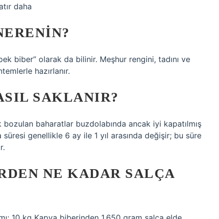
tır daha
NERENIN?
k biber” olarak da bilinir. Meşhur rengini, tadını ve
temlerle hazırlanır.
ASIL SAKLANIR?
uk bozulan baharatlar buzdolabında ancak iyi kapatılmış
üresi genellikle 6 ay ile 1 yıl arasında değişir; bu süre
r.
ERDEN NE KADAR SALÇA
mı: 10 kg Kapya biberinden 1.650 gram salça elde