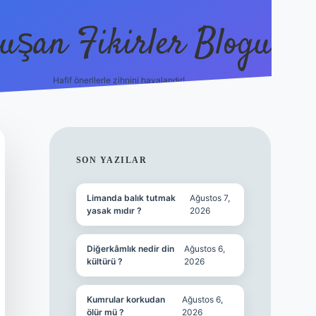
uşan Fikirler Blogu
Hafif önerilerle zihnini havalandır!
hiltonbet güncel giriş
https:/
SIDEBAR
SON YAZILAR
Limanda balık tutmak
Ağustos 7,
yasak mıdır ?
2026
Diğerkâmlık nedir din
Ağustos 6,
kültürü ?
2026
Kumrular korkudan
Ağustos 6,
ölür mü ?
2026