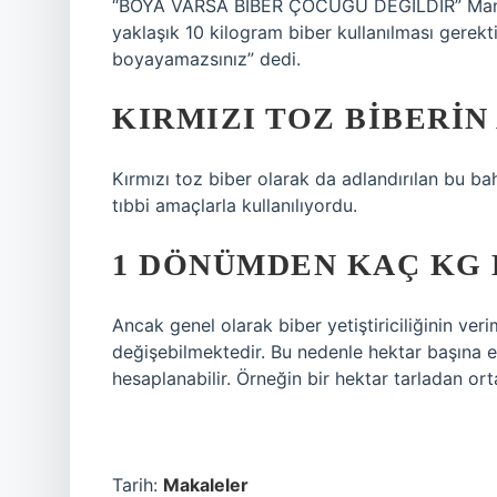
“BOYA VARSA BİBER ÇOCUĞU DEĞİLDİR” Manavoğ
yaklaşık 10 kilogram biber kullanılması gerektiğ
boyayamazsınız” dedi.
KIRMIZI TOZ BIBERIN
Kırmızı toz biber olarak da adlandırılan bu b
tıbbi amaçlarla kullanılıyordu.
1 DÖNÜMDEN KAÇ KG 
Ancak genel olarak biber yetiştiriciliğinin ver
değişebilmektedir. Bu nedenle hektar başına e
hesaplanabilir. Örneğin bir hektar tarladan orta
Tarih:
Makaleler