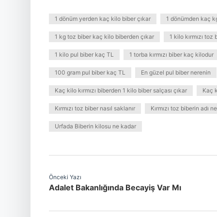
1 dönüm yerden kaç kilo biber çıkar
1 dönümden kaç kg 
1 kg toz biber kaç kilo biberden çıkar
1 kilo kırmızı toz
1 kilo pul biber kaç TL
1 torba kırmızı biber kaç kilodur
100 gram pul biber kaç TL
En güzel pul biber nerenin
Kaç kilo kırmızı biberden 1 kilo biber salçası çıkar
Kaç k
Kırmızı toz biber nasıl saklanır
Kırmızı toz biberin adı ne
Urfada Biberin kilosu ne kadar
Önceki Yazı
Adalet Bakanlığında Becayiş Var Mı