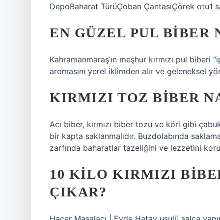
DepoBaharat TürüÇoban ÇantasıÇörek otu1 sa
EN GÜZEL PUL BIBER 
Kahramanmaraş’ın meşhur kırmızı pul biberi “ipe
aromasını yerel iklimden alır ve geleneksel yön
KIRMIZI TOZ BIBER N
Acı biber, kırmızı biber tozu ve köri gibi çab
bir kapta saklanmalıdır. Buzdolabında saklama s
zarfında baharatlar tazeliğini ve lezzetini koru
10 KILO KIRMIZI BIB
ÇIKAR?
Hacer Maşalacı | Evde Hatay usulü salça yapı