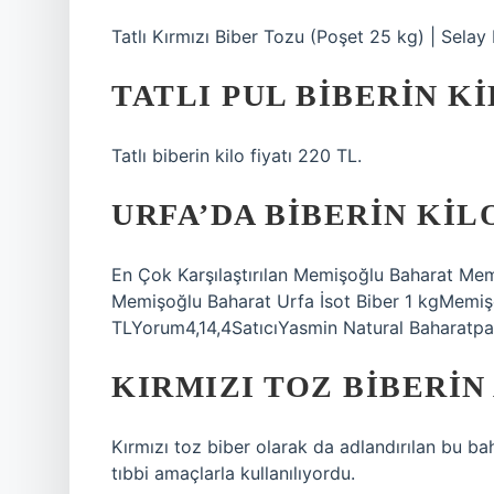
Tatlı Kırmızı Biber Tozu (Poşet 25 kg) | Selay
TATLI PUL BIBERIN K
Tatlı biberin kilo fiyatı 220 TL.
URFA’DA BIBERIN KIL
En Çok Karşılaştırılan Memişoğlu Baharat Mem
Memişoğlu Baharat Urfa İsot Biber 1 kgMemiş
TLYorum4,14,4SatıcıYasmin Natural Baharatpa
KIRMIZI TOZ BIBERIN
Kırmızı toz biber olarak da adlandırılan bu b
tıbbi amaçlarla kullanılıyordu.