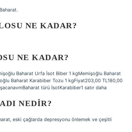
 Baharat.
ILOSU NE KADAR?
OSU NE KADAR?
işoğlu Baharat Urfa İsot Biber 1 kgMemişoğlu Baharat
oğlu Baharat Karabiber Tozu 1 kgFiyat203,00 TL180,00
şacanavmBaharat türü İsotKarabiber1 satır daha
 ADI NEDIR?
aharat, eski çağlarda depresyonu önlemek ve çeşitli